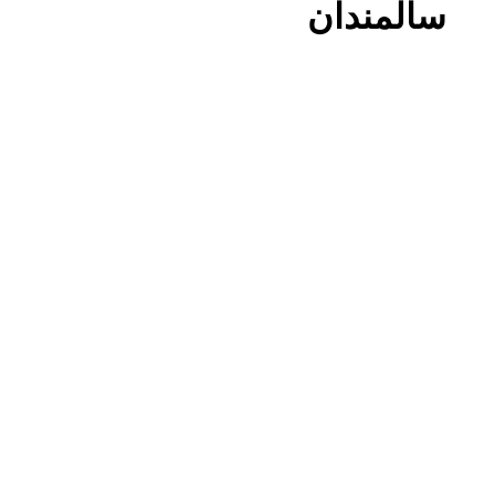
سالمندان
مهر
13
1404
ابلاغ بخشنامه بزرگداشت هفته ملی سالمند و پیشگیری از