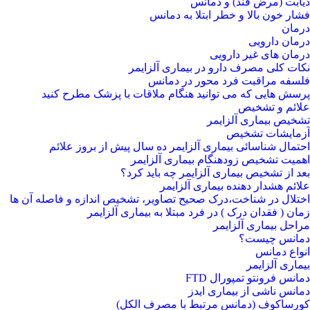
دیابت (مرض قند) و دمانس
فشار خون بالا و خطر ابتلا به دمانس
درمان
درمان دارویی
درمان های غیر دارویی
نکات کلی مصرف دارو در بیماری آلزایمر
فلسفه مراقبت فرد محور در دمانس
پرسش هایی که می توانید هنگام ملاقات با پزشک مطرح کنید
علائم و تشخیص
تشخیص بیماری آلزایمر
آزمایشات تشخیص
احتمال شناسائی بیماری آلزایمر ده سال پیش از بروز علائم
اهمیت تشخیص زودهنگام بیماری آلزایمر
بعد از تشخیص بیماری آلزایمر چه باید کرد؟
علائم هشدار دهنده بیماری آلزایمر
اختلال در شناخت،درک صحیح تصاویر، تشخیص اندازه و فاصله آن ها
زمان ( فقدان درک ) در فرد مبتلا به بیماری آلزایمر
مراحل بیماری آلزایمر
دمانس چیست؟
انواع دمانس
بیماری آلزایمر
دمانس فرونتو تمپورال FTD
دمانس ناشی از بیماری ایدز
کورساکوف (دمانس مرتبط با مصرف الکل)