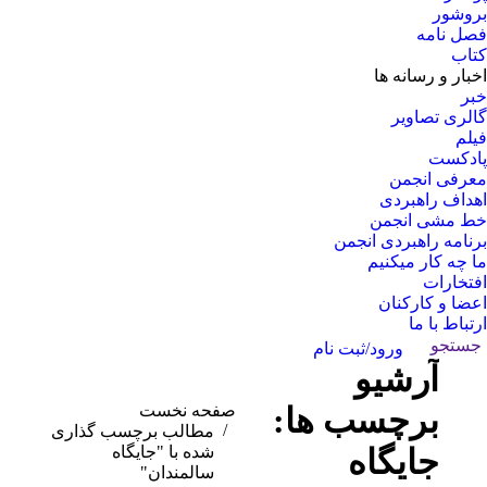
بروشور
فصل نامه
کتاب
اخبار و رسانه ها
خبر
گالری تصاویر
فیلم
پادکست
معرفی انجمن
اهداف راهبردی
خط مشی انجمن
برنامه راهبردی انجمن
ما چه کار میکنیم
افتخارات
اعضا و کارکنان
ارتباط با ما
جستجو:
جستجو
ورود/ثبت نام
آرشیو
برچسب ها:
مکان شما:
صفحه نخست
مطالب برچسب گذاری
جایگاه
شده با "جایگاه
سالمندان"