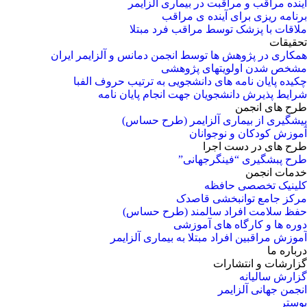
آینده مراقب و مراقبت در بیماری آلزایمر
برنامه ریزی برای آینده ی مراقب
ملاقات با پزشک توسط مراقب فرد مبتلا
تحقیقات
همکاری در پژوهش ها توسط انجمن دمانس و آلزایمر ایران
مشخص شدن اولویتهای پژوهشی
چکیده پایان نامه های دانشجویی به ترتیب حروف الفبا
شرایط پذیرش دانشجویان جهت انجام پایان نامه
طرح های انجمن
پیشگیری از بیماری آلزایمر (طرح حساس)
آموزش کودکان و نوجوانان
طرح های در دست اجرا
طرح پبشگیری “فینگرجهانی”
خدمات انجمن
کلینیک تخصصی حافظه
مرکز جامع توانبخشی قاصدک
حفظ سلامت افراد سالمند (طرح حساس)
دوره ها و کارگاه های آموزشی
آموزش مراقبین افراد مبتلا به بیماری آلزایمر
درباره ما
گزارشات و انتشارات
گزارش سالیانه
انجمن جهانی آلزایمر
پوستر