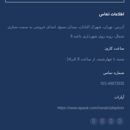
اطلاعات تماس
آدرس: تهران، شهرک اکباتان، میدان بسیج، ابتدای خروجی به سمت ستاری
شمال، روبه روی شهرداری ناحیه 6
ساعت کاری:
شنبه تا چهارشنبه، از ساعت 8 الی14
شماره تماس
021-44673332
آپارات
https://www.aparat.com/iranalz/playlists
ما را دنبال کنید در:
اینستاگرام
ایمیل
واتساپ
تلگرام