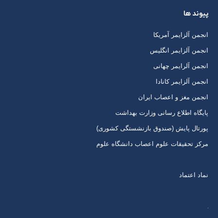
باز
باز
باز
باز
پیوند ها
کردن
کردن
کردن
کردن
برگه
برگه
برگه
برگه
انجمن آلزایمر آمریکا
در
در
در
در
انجمن آلزایمر انگلیس
پنجره
پنجره
پنجره
پنجره
انجمن آلرایمر چهانی
جدید
جدید
جدید
جدید
انجمن آلزایمر کانادا
انجمن مغز و اعصاب ایران
پایگاه اطلاع رسانی وزارت بهداشت
پورتال پایش (صندوق بازنشستگی کشوری)
مرکز تحقیقات علوم اعصاب دانشگاه علوم
نماد اعتماد