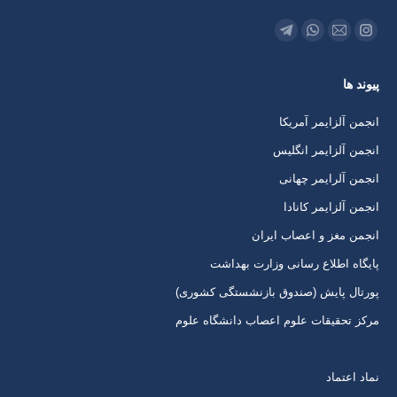
ما را دنبال کنید در:
اینستاگرام
ایمیل
واتساپ
تلگرام
باز
باز
باز
باز
پیوند ها
کردن
کردن
کردن
کردن
برگه
برگه
برگه
برگه
انجمن آلزایمر آمریکا
در
در
در
در
انجمن آلزایمر انگلیس
پنجره
پنجره
پنجره
پنجره
انجمن آلرایمر چهانی
جدید
جدید
جدید
جدید
انجمن آلزایمر کانادا
انجمن مغز و اعصاب ایران
پایگاه اطلاع رسانی وزارت بهداشت
پورتال پایش (صندوق بازنشستگی کشوری)
مرکز تحقیقات علوم اعصاب دانشگاه علوم
نماد اعتماد