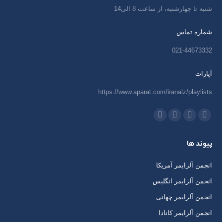
شنبه تا چهارشنبه، از ساعت 8 الی14
شماره تماس
021-44673332
آپارات
https://www.aparat.com/iranalz/playlists
ما را دنبال کنید در:
اینستاگرام
ایمیل
واتساپ
تلگرام
باز
باز
باز
باز
پیوند ها
کردن
کردن
کردن
کردن
برگه
برگه
برگه
برگه
انجمن آلزایمر آمریکا
در
در
در
در
انجمن آلزایمر انگلیس
پنجره
پنجره
پنجره
پنجره
انجمن آلرایمر چهانی
جدید
جدید
جدید
جدید
انجمن آلزایمر کانادا