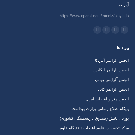
آپارات
https://www.aparat.com/iranalz/playlists
ما را دنبال کنید در:
اینستاگرام
ایمیل
واتساپ
تلگرام
باز
باز
باز
باز
پیوند ها
کردن
کردن
کردن
کردن
برگه
برگه
برگه
برگه
انجمن آلزایمر آمریکا
در
در
در
در
انجمن آلزایمر انگلیس
پنجره
پنجره
پنجره
پنجره
انجمن آلرایمر چهانی
جدید
جدید
جدید
جدید
انجمن آلزایمر کانادا
انجمن مغز و اعصاب ایران
پایگاه اطلاع رسانی وزارت بهداشت
پورتال پایش (صندوق بازنشستگی کشوری)
مرکز تحقیقات علوم اعصاب دانشگاه علوم