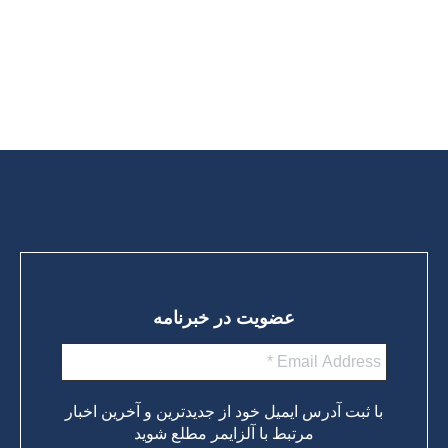
مراقبان و همراهان افراد مبتلا به دمانس، به مدت 120 دقیقه برگزار
گردید.هدف اصلی این نشست، افزایش آگاهی، کاهش اضطراب و
حمایت روانی…
ادامه مطلب
عضویت در خبرنامه
با ثبت آدرس ایمیل خود از جدیدترین و آخرین اخبار
مرتبط با آلزایمر مطلع شوید