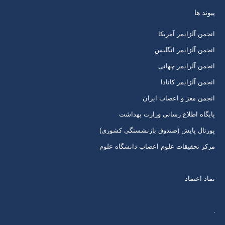
باز
باز
باز
باز
پیوند ها
کردن
کردن
کردن
کردن
برگه
برگه
برگه
برگه
انجمن آلزایمر آمریکا
در
در
در
در
انجمن آلزایمر انگلیس
پنجره
پنجره
پنجره
پنجره
انجمن آلرایمر چهانی
جدید
جدید
جدید
جدید
انجمن آلزایمر کانادا
انجمن مغز و اعصاب ایران
پایگاه اطلاع رسانی وزارت بهداشت
پورتال پایش (صندوق بازنشستگی کشوری)
مرکز تحقیقات علوم اعصاب دانشگاه علوم
نماد اعتماد