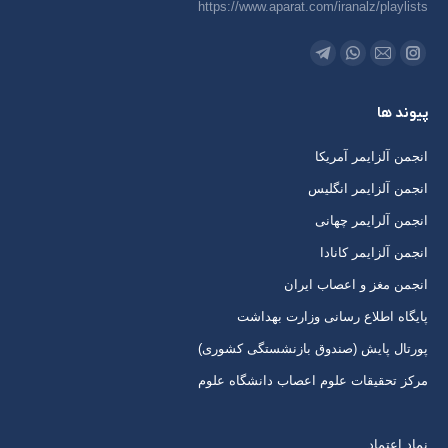
https://www.aparat.com/iranalz/playlists
ما را دنبال کنید در:
اینستاگرام
ایمیل
واتساپ
تلگرام
باز
باز
باز
باز
پیوند ها
کردن
کردن
کردن
کردن
برگه
برگه
برگه
برگه
انجمن آلزایمر آمریکا
در
در
در
در
انجمن آلزایمر انگلیس
پنجره
پنجره
پنجره
پنجره
انجمن آلرایمر چهانی
جدید
جدید
جدید
جدید
انجمن آلزایمر کانادا
انجمن مغز و اعصاب ایران
پایگاه اطلاع رسانی وزارت بهداشت
پورتال پایش (صندوق بازنشستگی کشوری)
مرکز تحقیقات علوم اعصاب دانشگاه علوم
نماد اعتماد