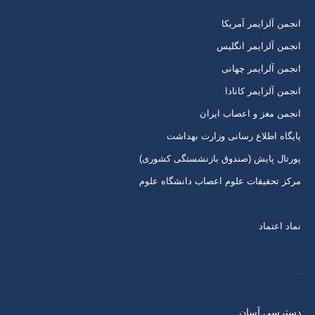
برگه
برگه
برگه
برگه
انجمن آلزایمر آمریکا
در
در
در
در
انجمن آلزایمر انگلیس
پنجره
پنجره
پنجره
پنجره
انجمن آلرایمر چهانی
جدید
جدید
جدید
جدید
انجمن آلزایمر کانادا
انجمن مغز و اعصاب ایران
پایگاه اطلاع رسانی وزارت بهداشت
پورتال پایش (صندوق بازنشستگی کشوری)
مرکز تحقیقات علوم اعصاب دانشگاه علوم
نماد اعتماد
دسترسی آسان