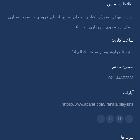
اطلاعات تماس
آدرس: تهران، شهرک اکباتان، میدان بسیج، ابتدای خروجی به سمت ستاری
شمال، روبه روی شهرداری ناحیه 6
ساعت کاری:
شنبه تا چهارشنبه، از ساعت 8 الی14
شماره تماس
021-44673332
آپارات
https://www.aparat.com/iranalz/playlists
ما را دنبال کنید در:
اینستاگرام
ایمیل
واتساپ
تلگرام
باز
باز
باز
باز
پیوند ها
کردن
کردن
کردن
کردن