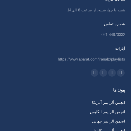
شنبه تا چهارشنبه، از ساعت 8 الی14
شماره تماس
021-44673332
آپارات
https://www.aparat.com/iranalz/playlists
ما را دنبال کنید در:
اینستاگرام
ایمیل
واتساپ
تلگرام
باز
باز
باز
باز
پیوند ها
کردن
کردن
کردن
کردن
برگه
برگه
برگه
برگه
انجمن آلزایمر آمریکا
در
در
در
در
انجمن آلزایمر انگلیس
پنجره
پنجره
پنجره
پنجره
انجمن آلرایمر چهانی
جدید
جدید
جدید
جدید
انجمن آلزایمر کانادا