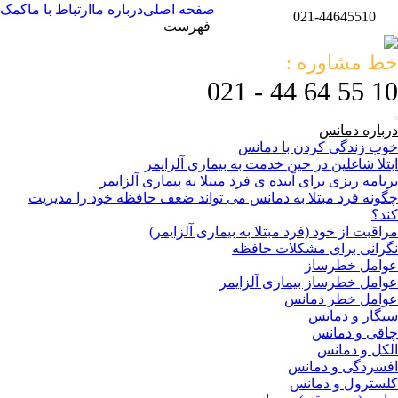
صفحه اصلی
درباره ما
ارتباط با ما
کمک
021-44645510
فهرست
خط مشاوره :
10 55 64 44 - 021
درباره دمانس
خوب زندگی کردن با دمانس
ابتلا شاغلین در حین خدمت به بیماری آلزایمر
برنامه ریزی برای آینده ی فرد مبتلا به بیماری آلزایمر
چگونه فرد مبتلا به دمانس می تواند ضعف حافظه خود را مدیریت
کند؟
مراقبت از خود (فرد مبتلا به بیماری آلزایمر)
نگرانی برای مشکلات حافظه
عوامل خطرساز
عوامل خطرساز بیماری آلزایمر
عوامل خطر دمانس
سیگار و دمانس
چاقی و دمانس
الکل و دمانس
افسردگی و دمانس
کلسترول و دمانس