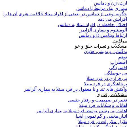
ارث، ژن و دمانس
بیماری پیک مرتبط با دمانس
چگونه نوعی از دمانس در بعضی از افراد مبتلا خلاقیت هنری آن ها را
افزایش می دهد
اختلال حافظه در افراد مبتلا به دمانس
آلومینیوم و بیماری آلزایمر
ارتباط ویتامین D و دمانس
مراقبت
مشکلات و تغیرات خلق و خو
بدگمانی و بدبینی، هذیان
توهم
اضطراب
افسردگی
بی حوصلگی
بی قراری در فرد مبتلا
پرخاشگری در فرد مبتلا
واکنش های تند و نا معقول در فرد مبتلا به بیماری آلزایمر
مشکلات رفتاری
تغییر در صمیمیت و رفتار جنسی
اهانات و شکایات فرد مبتلا
اهانت به پرستار توسط فرد مبتلا به بیماری آلزایمر
انبار،مخفی و گم نمودن اشیا
تکرار مکررات در فرد مبتلا
عدم هماهنگي، كنترل و تعادل