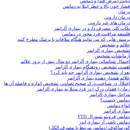
دیابت (مرض قند) و دمانس
فشار خون بالا و خطر ابتلا به دمانس
درمان
درمان دارویی
درمان های غیر دارویی
نکات کلی مصرف دارو در بیماری آلزایمر
فلسفه مراقبت فرد محور در دمانس
پرسش هایی که می توانید هنگام ملاقات با پزشک مطرح کنید
علائم و تشخیص
تشخیص بیماری آلزایمر
آزمایشات تشخیص
احتمال شناسائی بیماری آلزایمر ده سال پیش از بروز علائم
اهمیت تشخیص زودهنگام بیماری آلزایمر
بعد از تشخیص بیماری آلزایمر چه باید کرد؟
علائم هشدار دهنده بیماری آلزایمر
اختلال در شناخت،درک صحیح تصاویر، تشخیص اندازه و فاصله آن ها
زمان ( فقدان درک ) در فرد مبتلا به بیماری آلزایمر
مراحل بیماری آلزایمر
دمانس چیست؟
انواع دمانس
بیماری آلزایمر
دمانس فرونتو تمپورال FTD
دمانس ناشی از بیماری ایدز
کورساکوف (دمانس مرتبط با مصرف الکل)