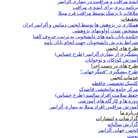
آینده مراقب و مراقبت در بیماری آلزایمر
برنامه ریزی برای آینده ی مراقب
ملاقات با پزشک توسط مراقب فرد مبتلا
تحقیقات
همکاری در پژوهش ها توسط انجمن دمانس و آلزایمر ایران
مشخص شدن اولویتهای پژوهشی
چکیده پایان نامه های دانشجویی به ترتیب حروف الفبا
شرایط پذیرش دانشجویان جهت انجام پایان نامه
طرح های انجمن
پیشگیری از بیماری آلزایمر (طرح حساس)
آموزش کودکان و نوجوانان
طرح های در دست اجرا
طرح پبشگیری “فینگرجهانی”
خدمات انجمن
کلینیک تخصصی حافظه
مرکز جامع توانبخشی قاصدک
حفظ سلامت افراد سالمند (طرح حساس)
دوره ها و کارگاه های آموزشی
آموزش مراقبین افراد مبتلا به بیماری آلزایمر
درباره ما
گزارشات و انتشارات
گزارش سالیانه
انجمن جهانی آلزایمر
پوستر