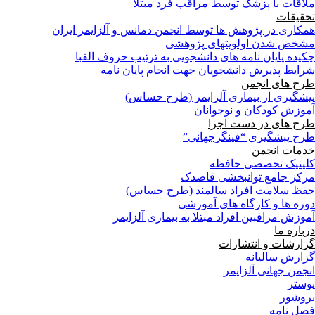
ملاقات با پزشک توسط مراقب فرد مبتلا
تحقیقات
همکاری در پژوهش ها توسط انجمن دمانس و آلزایمر ایران
مشخص شدن اولویتهای پژوهشی
چکیده پایان نامه های دانشجویی به ترتیب حروف الفبا
شرایط پذیرش دانشجویان جهت انجام پایان نامه
طرح های انجمن
پیشگیری از بیماری آلزایمر (طرح حساس)
آموزش کودکان و نوجوانان
طرح های در دست اجرا
طرح پبشگیری “فینگرجهانی”
خدمات انجمن
کلینیک تخصصی حافظه
مرکز جامع توانبخشی قاصدک
حفظ سلامت افراد سالمند (طرح حساس)
دوره ها و کارگاه های آموزشی
آموزش مراقبین افراد مبتلا به بیماری آلزایمر
درباره ما
گزارشات و انتشارات
گزارش سالیانه
انجمن جهانی آلزایمر
پوستر
بروشور
فصل نامه