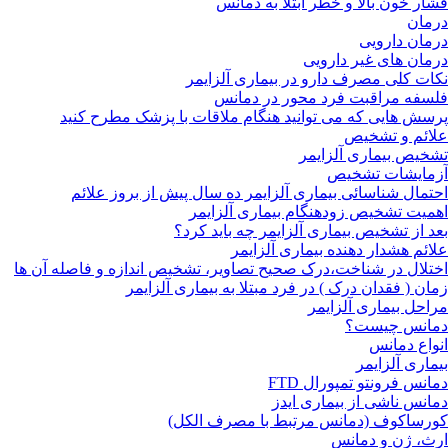
فشار خون بالا و خطر ابتلا به دمانس
درمان
درمان دارویی
درمان های غیر دارویی
نکات کلی مصرف دارو در بیماری آلزایمر
فلسفه مراقبت فرد محور در دمانس
پرسش هایی که می توانید هنگام ملاقات با پزشک مطرح کنید
علائم و تشخیص
تشخیص بیماری آلزایمر
آزمایشات تشخیص
احتمال شناسائی بیماری آلزایمر ده سال پیش از بروز علائم
اهمیت تشخیص زودهنگام بیماری آلزایمر
بعد از تشخیص بیماری آلزایمر چه باید کرد؟
علائم هشدار دهنده بیماری آلزایمر
اختلال در شناخت،درک صحیح تصاویر، تشخیص اندازه و فاصله آن ها
زمان ( فقدان درک ) در فرد مبتلا به بیماری آلزایمر
مراحل بیماری آلزایمر
دمانس چیست؟
انواع دمانس
بیماری آلزایمر
دمانس فرونتو تمپورال FTD
دمانس ناشی از بیماری ایدز
کورساکوف (دمانس مرتبط با مصرف الکل)
ارث، ژن و دمانس