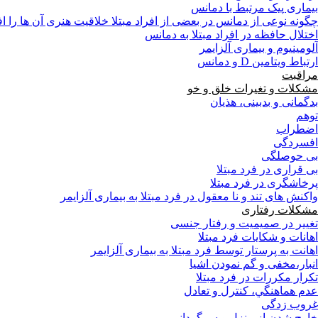
بیماری پیک مرتبط با دمانس
چگونه نوعی از دمانس در بعضی از افراد مبتلا خلاقیت هنری آن ها را 
اختلال حافظه در افراد مبتلا به دمانس
آلومینیوم و بیماری آلزایمر
ارتباط ویتامین D و دمانس
مراقبت
مشکلات و تغیرات خلق و خو
بدگمانی و بدبینی، هذیان
توهم
اضطراب
افسردگی
بی حوصلگی
بی قراری در فرد مبتلا
پرخاشگری در فرد مبتلا
واکنش های تند و نا معقول در فرد مبتلا به بیماری آلزایمر
مشکلات رفتاری
تغییر در صمیمیت و رفتار جنسی
اهانات و شکایات فرد مبتلا
اهانت به پرستار توسط فرد مبتلا به بیماری آلزایمر
انبار،مخفی و گم نمودن اشیا
تکرار مکررات در فرد مبتلا
عدم هماهنگي، كنترل و تعادل
غروب زدگی
خارج شدن از منزل و سرگردانی