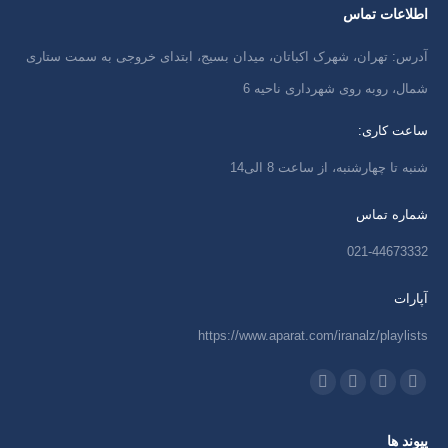
اطلاعات تماس
آدرس: تهران، شهرک اکباتان، میدان بسیج، ابتدای خروجی به سمت ستاری
شمال، روبه روی شهرداری ناحیه 6
ساعت کاری:
شنبه تا چهارشنبه، از ساعت 8 الی14
شماره تماس
021-44673332
آپارات
https://www.aparat.com/iranalz/playlists
ما را دنبال کنید در:
اینستاگرام
ایمیل
واتساپ
تلگرام
باز
باز
باز
باز
پیوند ها
کردن
کردن
کردن
کردن