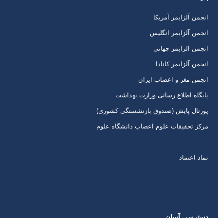
برگه
برگه
برگه
برگه
انجمن آلزایمر آمریکا
در
در
در
در
انجمن آلزایمر انگلیس
پنجره
پنجره
پنجره
پنجره
انجمن آلرایمر چهانی
جدید
جدید
جدید
جدید
انجمن آلزایمر کانادا
انجمن مغز و اعصاب ایران
پایگاه اطلاع رسانی وزارت بهداشت
پورتال پایش (صندوق بازنشستگی کشوری)
مرکز تحقیقات علوم اعصاب دانشگاه علوم
نماد اعتماد
دسترسی آسان