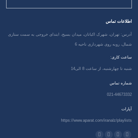
اطلاعات تماس
آدرس: تهران، شهرک اکباتان، میدان بسیج، ابتدای خروجی به سمت ستاری
شمال، روبه روی شهرداری ناحیه 6
ساعت کاری:
شنبه تا چهارشنبه، از ساعت 8 الی14
شماره تماس
021-44673332
آپارات
https://www.aparat.com/iranalz/playlists
ما را دنبال کنید در: