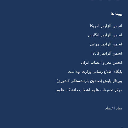
اینستاگرام
ایمیل
واتساپ
تلگرام
باز
باز
باز
باز
پیوند ها
کردن
کردن
کردن
کردن
برگه
برگه
برگه
برگه
انجمن آلزایمر آمریکا
در
در
در
در
انجمن آلزایمر انگلیس
پنجره
پنجره
پنجره
پنجره
انجمن آلرایمر چهانی
جدید
جدید
جدید
جدید
انجمن آلزایمر کانادا
انجمن مغز و اعصاب ایران
پایگاه اطلاع رسانی وزارت بهداشت
پورتال پایش (صندوق بازنشستگی کشوری)
مرکز تحقیقات علوم اعصاب دانشگاه علوم
نماد اعتماد