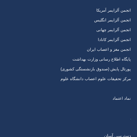
برگه
برگه
برگه
برگه
انجمن آلزایمر آمریکا
در
در
در
در
انجمن آلزایمر انگلیس
پنجره
پنجره
پنجره
پنجره
انجمن آلرایمر چهانی
جدید
جدید
جدید
جدید
انجمن آلزایمر کانادا
انجمن مغز و اعصاب ایران
پایگاه اطلاع رسانی وزارت بهداشت
پورتال پایش (صندوق بازنشستگی کشوری)
مرکز تحقیقات علوم اعصاب دانشگاه علوم
نماد اعتماد
دسترسی آسان