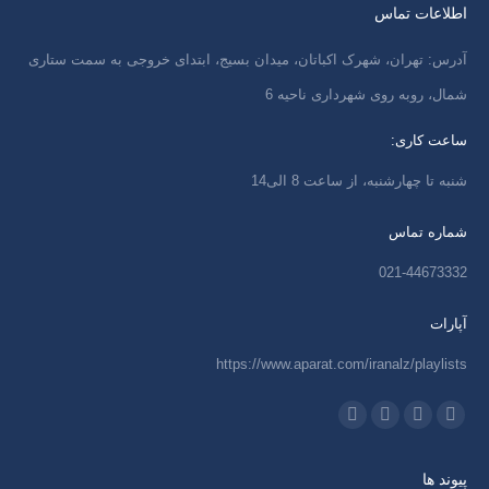
اطلاعات تماس
آدرس: تهران، شهرک اکباتان، میدان بسیج، ابتدای خروجی به سمت ستاری
شمال، روبه روی شهرداری ناحیه 6
ساعت کاری:
شنبه تا چهارشنبه، از ساعت 8 الی14
شماره تماس
021-44673332
آپارات
https://www.aparat.com/iranalz/playlists
ما را دنبال کنید در:
اینستاگرام
ایمیل
واتساپ
تلگرام
باز
باز
باز
باز
پیوند ها
کردن
کردن
کردن
کردن