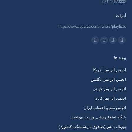
021-44673332
آپارات
https://www.aparat.com/iranalz/playlists
ما را دنبال کنید در:
اینستاگرام
ایمیل
واتساپ
تلگرام
باز
باز
باز
باز
پیوند ها
کردن
کردن
کردن
کردن
برگه
برگه
برگه
برگه
انجمن آلزایمر آمریکا
در
در
در
در
انجمن آلزایمر انگلیس
پنجره
پنجره
پنجره
پنجره
انجمن آلرایمر چهانی
جدید
جدید
جدید
جدید
انجمن آلزایمر کانادا
انجمن مغز و اعصاب ایران
پایگاه اطلاع رسانی وزارت بهداشت
پورتال پایش (صندوق بازنشستگی کشوری)