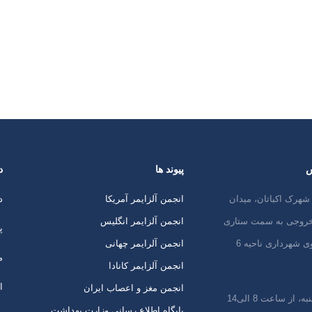
س
پیوند ها
د
شهرک اکباتان، میدان
انجمن آلزایمر آمریکا
د
 خروجی به سمت ستاری
انجمن آلزایمر انگلیس
پ
ی شهرداری ناحیه 6
انجمن آلرایمر چهانی
م
انجمن آلزایمر کانادا
ا
انجمن مغز و اعصاب ایران
 از ساعت 8 الی14
پایگاه اطلاع رسانی وزارت بهداشت