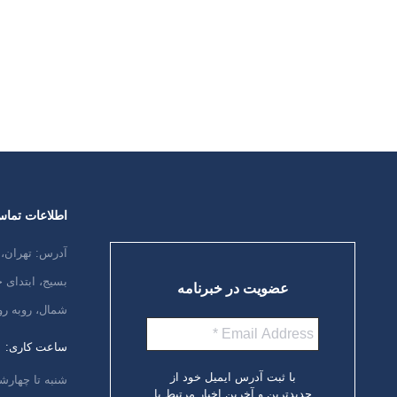
حضور یافته و برای 50سالمند در خصوص
تعریف دمانس و بیماری آلزایمر، عوامل
خطر، روش های تشخیصی، علائم
هشداردهنده ، مراحل بیماری، مداخلات…
ادامه مطلب
اطلاعات تما
آدرس: تهران، 
بسیج، ابتدای
عضویت در خبرنامه
شمال، روبه رو
ساعت کاری:
با ثبت آدرس ایمیل خود از
شنبه تا چهارشنبه،
جدیدترین و آخرین اخبار مرتبط با