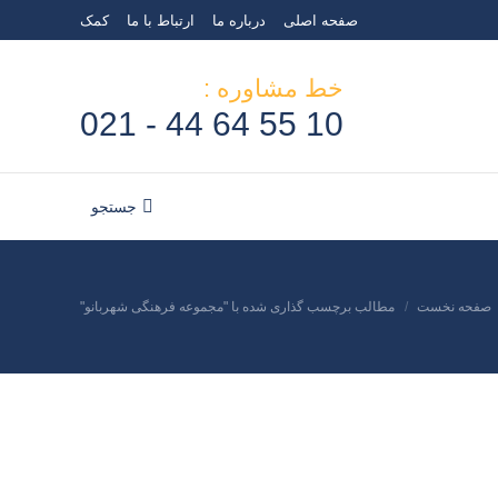
صفحه اصلی
درباره ما
ارتباط با ما
کمک
خط مشاوره :
10 55 64 44 - 021
جستجو
جستجو:
صفحه نخست
مطالب برچسب گذاری شده با "مجموعه فرهنگی شهربانو"
مکان شما: