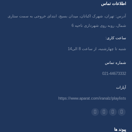
اطلاعات تماس
آدرس: تهران، شهرک اکباتان، میدان بسیج، ابتدای خروجی به سمت ستاری
شمال، روبه روی شهرداری ناحیه 6
ساعت کاری:
شنبه تا چهارشنبه، از ساعت 8 الی14
شماره تماس
021-44673332
آپارات
https://www.aparat.com/iranalz/playlists
ما را دنبال کنید در:
اینستاگرام
ایمیل
واتساپ
تلگرام
باز
باز
باز
باز
پیوند ها
کردن
کردن
کردن
کردن