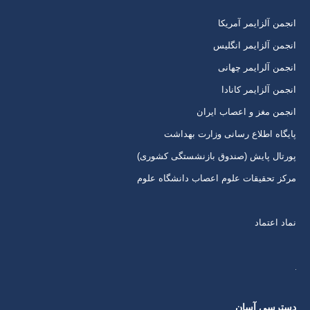
برگه
برگه
برگه
برگه
انجمن آلزایمر آمریکا
در
در
در
در
انجمن آلزایمر انگلیس
پنجره
پنجره
پنجره
پنجره
انجمن آلرایمر چهانی
جدید
جدید
جدید
جدید
انجمن آلزایمر کانادا
انجمن مغز و اعصاب ایران
پایگاه اطلاع رسانی وزارت بهداشت
پورتال پایش (صندوق بازنشستگی کشوری)
مرکز تحقیقات علوم اعصاب دانشگاه علوم
نماد اعتماد
دسترسی آسان