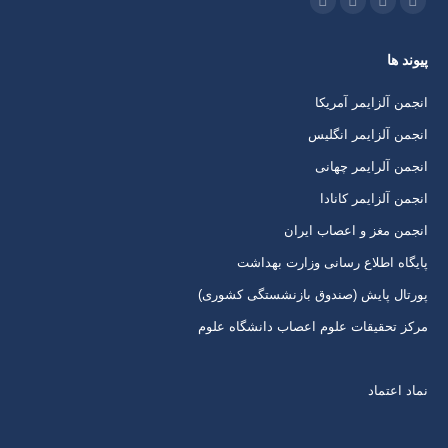
ما را دنبال کنید در:
اینستاگرام
ایمیل
واتساپ
تلگرام
باز
باز
باز
باز
پیوند ها
کردن
کردن
کردن
کردن
برگه
برگه
برگه
برگه
انجمن آلزایمر آمریکا
در
در
در
در
انجمن آلزایمر انگلیس
پنجره
پنجره
پنجره
پنجره
انجمن آلرایمر چهانی
جدید
جدید
جدید
جدید
انجمن آلزایمر کانادا
انجمن مغز و اعصاب ایران
پایگاه اطلاع رسانی وزارت بهداشت
پورتال پایش (صندوق بازنشستگی کشوری)
مرکز تحقیقات علوم اعصاب دانشگاه علوم
نماد اعتماد