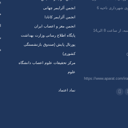
پ
ی شهرداری ناحیه 6
انجمن آلرایمر چهانی
م
انجمن آلزایمر کانادا
ا
انجمن مغز و اعصاب ایران
 از ساعت 8 الی14
پایگاه اطلاع رسانی وزارت بهداشت
س
پورتال پایش (صندوق بازنشستگی
د
کشوری)
مرکز تحقیقات علوم اعصاب دانشگاه
علوم
https://www.aparat.com/ira
نماد اعتماد
 در:
اتساپ
تلگرام
از
باز
ردن
کردن
رگه
برگه
ر
در