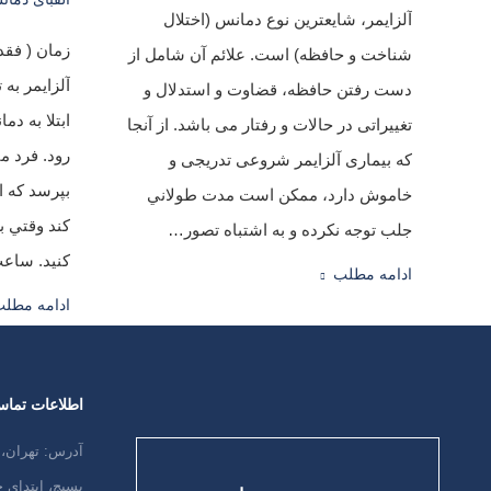
آلزایمر، شایعترین نوع دمانس (اختلال
زمان ( فقدا
شناخت و حافظه) است. علائم آن شامل از
آلزایمر به 
دست رفتن حافظه، قضاوت و استدلال و
ابتلا به دم
تغییراتی در حالات و رفتار می باشد. از آنجا
رود. فرد م
كه بیماری آلزایمر شروعی تدریجی و
بپرسد كه 
خاموش دارد، ممكن است مدت طولاني
كند وقتي ب
جلب توجه نکرده و به اشتباه تصور…
كنيد. ساع
ادامه مطلب
ادامه مطل
اطلاعات تما
آدرس: تهران، 
بسیج، ابتدای