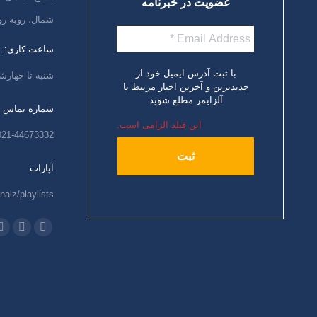
عضویت در خبرنامه
شمال، روبه رو
ساعت کاری:
با ثبت آدرس ایمیل خود از
شنبه تا چهارشنبه،
جدیدترین و آخرین اخبار مرتبط با
آلزایمر مطلع شوید
شماره تماس
این فیلد الزامی است.
021-44673332
آپارات
nalz/playlists
ما را دنبال کنید
اینستاگرام
ایمیل
و
باز
باز
ب
کردن
کردن
ک
برگه
برگه
ب
در
در
د