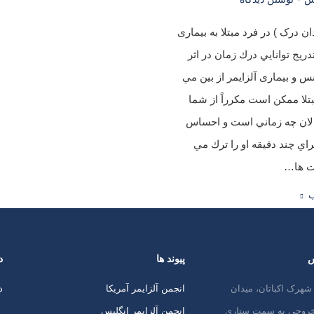
ن درک ) در فرد مبتلا به بیماری
تدریج توانايي درك زمان در اثر
انس و بیماری آلزایمر از بين مي
بتلا ممكن است مكرراً از شما
الان چه زماني است و احساس
راي چند دقيقه او را ترك مي
ت ها…
ب
س
پیوند ها
د
شهرک اکباتان، میدان
انجمن آلزایمر آمریکا
د
 خروجی به سمت ستاری
انجمن آلزایمر انگلیس