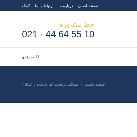
صفحه اصلی
درباره ما
ارتباط با ما
کمک
جستجو
جستجو:
خط مشاوره :
10 55 64 44 - 021
جستجو
جستجو:
صفحه نخست
مطالب برچسب گذاری شده با "مکان"
مکان شما: