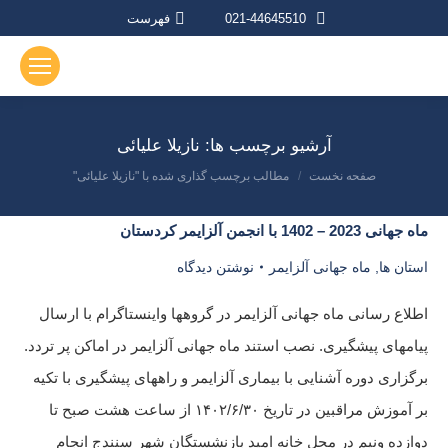
021-44645510
فهرست
آرشیو برچسب ها:
نازیلا علیائی
صفحه نخست
مطالب برچسب گذاری شده با "نازیلا علیائی"
مکان شما:
ماه جهانی 2023 – 1402 با انجمن آلزایمر کردستان
استان ها
,
ماه جهانی آلزایمر
نوشتن دیدگاه
اطلاع رسانی ماه جهانی آلزایمر در گروهها واینستاگرام با ارسال
پیامهای پیشگیری. نصب استند ماه جهانی آلزایمر در اماکن پر تردد.
برگزاری دوره آشنایی با بیماری آلزایمر و راههای پیشگیری با تکیه
بر آموزش مراقبین در تاریخ ۱۴۰۲/۶/۳۰ از ساعت هشت صبح تا
دوازده ونیم در محل خانه امید بازنشستگان شهر سنندج انجام