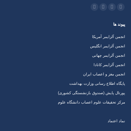
ما را دنبال کنید در:
اینستاگرام
ایمیل
واتساپ
تلگرام
باز
باز
باز
باز
پیوند ها
کردن
کردن
کردن
کردن
برگه
برگه
برگه
برگه
انجمن آلزایمر آمریکا
در
در
در
در
انجمن آلزایمر انگلیس
پنجره
پنجره
پنجره
پنجره
انجمن آلرایمر چهانی
جدید
جدید
جدید
جدید
انجمن آلزایمر کانادا
انجمن مغز و اعصاب ایران
پایگاه اطلاع رسانی وزارت بهداشت
پورتال پایش (صندوق بازنشستگی کشوری)
مرکز تحقیقات علوم اعصاب دانشگاه علوم
نماد اعتماد