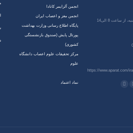
م
انجمن آلزایمر کانادا
ا
انجمن مغز و اعصاب ایران
 از ساعت 8 الی14
پایگاه اطلاع رسانی وزارت بهداشت
س
پورتال پایش (صندوق بازنشستگی
د
کشوری)
مرکز تحقیقات علوم اعصاب دانشگاه
علوم
https://www.aparat.com/ira
نماد اعتماد
 در:
اتساپ
تلگرام
از
باز
ردن
کردن
رگه
برگه
ر
در
نجره
پنجره