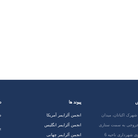
س
پیوند ها
د
شهرک اکباتان، میدان
انجمن آلزایمر آمریکا
د
 خروجی به سمت ستاری
انجمن آلزایمر انگلیس
پ
ی شهرداری ناحیه 6
انجمن آلرایمر چهانی