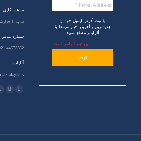
ساعت کاری:
با ثبت آدرس ایمیل خود از
شنبه تا چهارشنبه،
جدیدترین و آخرین اخبار مرتبط با
آلزایمر مطلع شوید
شماره تماس
این فیلد الزامی است.
021-44673332
آپارات
nalz/playlists
ما را دنبال کنید
اینستاگرام
ایمیل
و
باز
باز
ب
کردن
کردن
ک
برگه
برگه
ب
در
در
د
پنجره
پنجره
پ