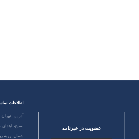
افزایش سن تغییراتی در حافظه ایجاد می
شود که طبیعی است. اما نشانه های
بیماری آلزایمر چیزی بیش از فراموشی
های موقتی و ساده می باشند. افرادی که
به بیماری آلزایمر دچار می شوند، مشکلاتی
را در برقراری ارتباط، یادگیری، تفکر و
استدلال تجربه می کنند. این مشکلات…
ادامه مطلب
اطلاعات تما
آدرس: تهران، 
بسیج، ابتدای
عضویت در خبرنامه
شمال، روبه رو