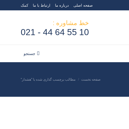
صفحه اصلی
درباره ما
ارتباط با ما
کمک
خط مشاوره :
10 55 64 44 - 021
جستجو
جستجو:
صفحه نخست
مطالب برچسب گذاری شده با "هشدار"
مکان شما: