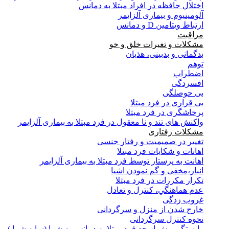
اختلال حافظه در افراد مبتلا به دمانس
آلومینیوم و بیماری آلزایمر
ارتباط ویتامین D و دمانس
مراقبت
مشکلات و تغیرات خلق و خو
بدگمانی و بدبینی، هذیان
توهم
اضطراب
افسردگی
بی حوصلگی
بی قراری در فرد مبتلا
پرخاشگری در فرد مبتلا
واکنش های تند و نا معقول در فرد مبتلا به بیماری آلزایمر
مشکلات رفتاری
تغییر در صمیمیت و رفتار جنسی
اهانات و شکایات فرد مبتلا
اهانت به پرستار توسط فرد مبتلا به بیماری آلزایمر
انبار،مخفی و گم نمودن اشیا
تکرار مکررات در فرد مبتلا
عدم هماهنگي، كنترل و تعادل
غروب زدگی
خارج شدن از منزل و سرگردانی
نحوه کنترل سرگردانی
وابستگی بیش از حد فرد مبتلا به دمانس به شما (سایه شما )