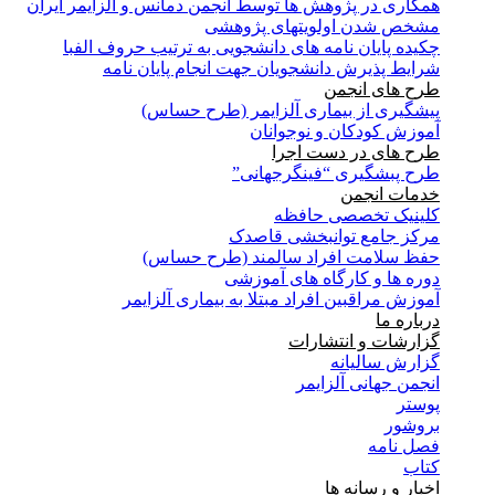
همکاری در پژوهش ها توسط انجمن دمانس و آلزایمر ایران
مشخص شدن اولویتهای پژوهشی
چکیده پایان نامه های دانشجویی به ترتیب حروف الفبا
شرایط پذیرش دانشجویان جهت انجام پایان نامه
طرح های انجمن
پیشگیری از بیماری آلزایمر (طرح حساس)
آموزش کودکان و نوجوانان
طرح های در دست اجرا
طرح پبشگیری “فینگرجهانی”
خدمات انجمن
کلینیک تخصصی حافظه
مرکز جامع توانبخشی قاصدک
حفظ سلامت افراد سالمند (طرح حساس)
دوره ها و کارگاه های آموزشی
آموزش مراقبین افراد مبتلا به بیماری آلزایمر
درباره ما
گزارشات و انتشارات
گزارش سالیانه
انجمن جهانی آلزایمر
پوستر
بروشور
فصل نامه
کتاب
اخبار و رسانه ها