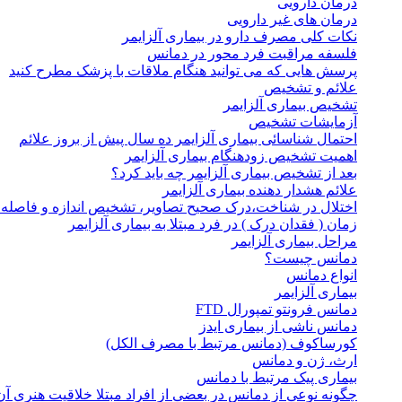
درمان دارویی
درمان های غیر دارویی
نکات کلی مصرف دارو در بیماری آلزایمر
فلسفه مراقبت فرد محور در دمانس
پرسش هایی که می توانید هنگام ملاقات با پزشک مطرح کنید
علائم و تشخیص
تشخیص بیماری آلزایمر
آزمایشات تشخیص
احتمال شناسائی بیماری آلزایمر ده سال پیش از بروز علائم
اهمیت تشخیص زودهنگام بیماری آلزایمر
بعد از تشخیص بیماری آلزایمر چه باید کرد؟
علائم هشدار دهنده بیماری آلزایمر
اختلال در شناخت،درک صحیح تصاویر، تشخیص اندازه و فاصله آ
زمان ( فقدان درک ) در فرد مبتلا به بیماری آلزایمر
مراحل بیماری آلزایمر
دمانس چیست؟
انواع دمانس
بیماری آلزایمر
دمانس فرونتو تمپورال FTD
دمانس ناشی از بیماری ایدز
کورساکوف (دمانس مرتبط با مصرف الکل)
ارث، ژن و دمانس
بیماری پیک مرتبط با دمانس
چگونه نوعی از دمانس در بعضی از افراد مبتلا خلاقیت هنری آن