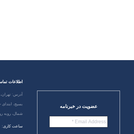
هدف افزایش دانش کارکنان و کادر درمان
در زمینه بیماری آلزایمر و اهمیت پیشگیری
و تشخیص زودهنگام طراحی شده بود.
سخنران و محتوای آموزشی این کارگاه
آموزشی توسط…
ادامه مطلب
اطلاعات تما
آدرس: تهران، 
بسیج، ابتدای
عضویت در خبرنامه
شمال، روبه رو
ساعت کاری: