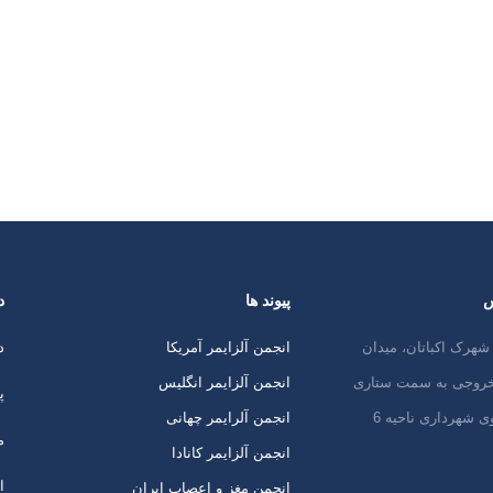
س
پیوند ها
د
شهرک اکباتان، میدان
انجمن آلزایمر آمریکا
د
 خروجی به سمت ستاری
انجمن آلزایمر انگلیس
پ
ی شهرداری ناحیه 6
انجمن آلرایمر چهانی
م
انجمن آلزایمر کانادا
ا
انجمن مغز و اعصاب ایران