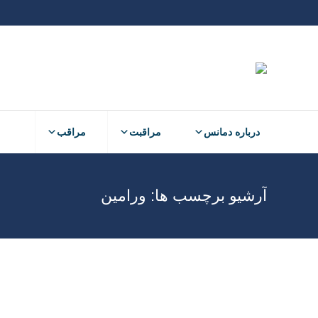
درباره دمانس
مراقبت
مراقب
آرشیو برچسب ها:
ورامین
آبان
20
1404