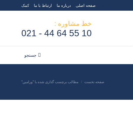
صفحه اصلی
درباره ما
ارتباط با ما
کمک
خط مشاوره :
10 55 64 44 - 021
جستجو
جستجو:
صفحه نخست
مطالب برچسب گذاری شده با "ورامین"
مکان شما: