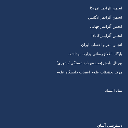
برگه
برگه
برگه
برگه
انجمن آلزایمر آمریکا
در
در
در
در
انجمن آلزایمر انگلیس
پنجره
پنجره
پنجره
پنجره
انجمن آلرایمر چهانی
جدید
جدید
جدید
جدید
انجمن آلزایمر کانادا
انجمن مغز و اعصاب ایران
پایگاه اطلاع رسانی وزارت بهداشت
پورتال پایش (صندوق بازنشستگی کشوری)
مرکز تحقیقات علوم اعصاب دانشگاه علوم
نماد اعتماد
دسترسی آسان