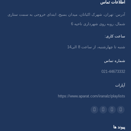
اطلاعات تماس
آدرس: تهران، شهرک اکباتان، میدان بسیج، ابتدای خروجی به سمت ستاری
شمال، روبه روی شهرداری ناحیه 6
ساعت کاری:
شنبه تا چهارشنبه، از ساعت 8 الی14
شماره تماس
021-44673332
آپارات
https://www.aparat.com/iranalz/playlists
ما را دنبال کنید در:
اینستاگرام
ایمیل
واتساپ
تلگرام
باز
باز
باز
باز
پیوند ها
کردن
کردن
کردن
کردن