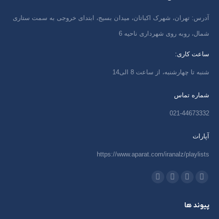
آدرس: تهران، شهرک اکباتان، میدان بسیج، ابتدای خروجی به سمت ستاری
شمال، روبه روی شهرداری ناحیه 6
ساعت کاری:
شنبه تا چهارشنبه، از ساعت 8 الی14
شماره تماس
021-44673332
آپارات
https://www.aparat.com/iranalz/playlists
ما را دنبال کنید در:
اینستاگرام
ایمیل
واتساپ
تلگرام
باز
باز
باز
باز
پیوند ها
کردن
کردن
کردن
کردن