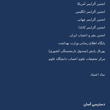
برگه
برگه
برگه
برگه
انجمن آلزایمر آمریکا
در
در
در
در
انجمن آلزایمر انگلیس
پنجره
پنجره
پنجره
پنجره
انجمن آلرایمر چهانی
جدید
جدید
جدید
جدید
انجمن آلزایمر کانادا
انجمن مغز و اعصاب ایران
پایگاه اطلاع رسانی وزارت بهداشت
پورتال پایش (صندوق بازنشستگی کشوری)
مرکز تحقیقات علوم اعصاب دانشگاه علوم
نماد اعتماد
دسترسی آسان