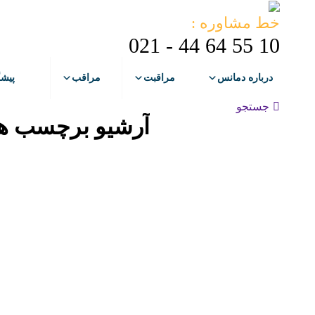
خط مشاوره :
10 55 64 44 - 021
درباره دمانس
مراقبت
مراقب
پیش
جستجو:
جستجو
آرشیو برچسب ه
آبان
20
1404