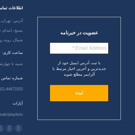
اطلاعات تما
آدرس: تهران، 
بسیج، ابتدای
عضویت در خبرنامه
شمال، روبه رو
ساعت کاری:
با ثبت آدرس ایمیل خود از
شنبه تا چهارشنبه،
جدیدترین و آخرین اخبار مرتبط با
آلزایمر مطلع شوید
شماره تماس
021-44673332
آپارات
nalz/playlists
ما را دنبال کنید
اینستاگرام
ایمیل
و