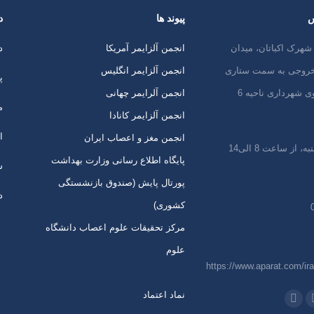
س
پیوند ها
د
شهرک اکباتان، میدان
انجمن آلزایمر آمریکا
د
 خروجی به سمت ستاری
انجمن آلزایمر انگلیس
پ
ی شهرداری ناحیه 6
انجمن آلرایمر چهانی
م
انجمن آلزایمر کانادا
ا
انجمن مغز و اعصاب ایران
 از ساعت 8 الی14
پایگاه اطلاع رسانی وزارت بهداشت
س
پورتال پایش (صندوق بازنشستگی
د
کشوری)
مرکز تحقیقات علوم اعصاب دانشگاه
علوم
https://www.aparat.com/ira
نماد اعتماد
 در:
اتساپ
تلگرام