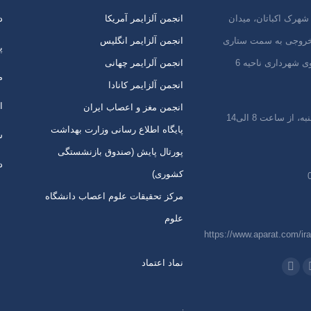
شهرک اکباتان، میدان
انجمن آلزایمر آمریکا
د
 خروجی به سمت ستاری
انجمن آلزایمر انگلیس
پ
ی شهرداری ناحیه 6
انجمن آلرایمر چهانی
م
انجمن آلزایمر کانادا
ا
انجمن مغز و اعصاب ایران
 از ساعت 8 الی14
پایگاه اطلاع رسانی وزارت بهداشت
س
پورتال پایش (صندوق بازنشستگی
د
کشوری)
مرکز تحقیقات علوم اعصاب دانشگاه
علوم
https://www.aparat.com/ira
نماد اعتماد
 در:
اتساپ
تلگرام
از
باز