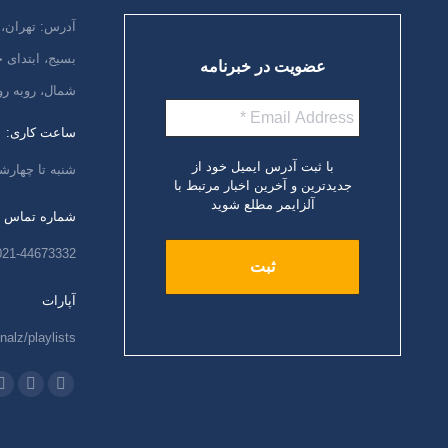
آدرس: تهران، 
بسیج، ابتدای
عضویت در خبرنامه
شمال، روبه رو
ساعت کاری:
با ثبت آدرس ایمیل خود از
شنبه تا چهارشنبه،
جدیدترین و آخرین اخبار مرتبط با
آلزایمر مطلع شوید
شماره تماس
021-44673332
آپارات
nalz/playlists
ما را دنبال کنید
اینستاگرام
ایمیل
و
باز
باز
ب