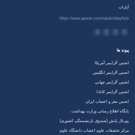
آپارات
https://www.aparat.com/iranalz/playlists
ما را دنبال کنید در:
اینستاگرام
ایمیل
واتساپ
تلگرام
باز
باز
باز
باز
پیوند ها
کردن
کردن
کردن
کردن
برگه
برگه
برگه
برگه
انجمن آلزایمر آمریکا
در
در
در
در
انجمن آلزایمر انگلیس
پنجره
پنجره
پنجره
پنجره
انجمن آلرایمر چهانی
جدید
جدید
جدید
جدید
انجمن آلزایمر کانادا
انجمن مغز و اعصاب ایران
پایگاه اطلاع رسانی وزارت بهداشت
پورتال پایش (صندوق بازنشستگی کشوری)
مرکز تحقیقات علوم اعصاب دانشگاه علوم