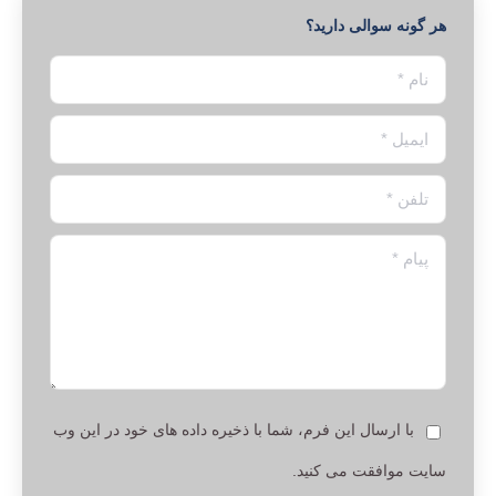
هر گونه سوالی دارید؟
نام *
ایمیل *
تلفن *
پیام *
با ارسال این فرم، شما با ذخیره داده های خود در این وب
سایت موافقت می کنید.