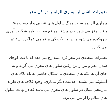
تغییرات ناشی از بیماری آلزایمر در کل مغز:
بیماری آلزایمر سبب مرگ سلول های عصبی و از دست رفتن
بافت مغز می شود و در بیشتر مواقع مغز به طرز شگفت آوری
چروکیده می شود و این چروکیدگی بر تمامی عملکرد آن تاثیر
می گذارد.
تغييرات متعددي در مغز فرد مبتلا رخ مي دهد كه باعث كوچك
شدن مغز و نيز از بين رفتن سلول هاي مغزي مي گردد و به
جاي آن ها لكه هاي متعددي با اشكال خاصي به نام پلاك هاي
آمیلوئید مي نشيند. علامت ديگر بيماري، وجود كلافه هاي ظريف
مارپيچي شكل در سلول هاي مغزي مي باشد كه در نهايت سلول
هاي سالم را از بين مي برد.