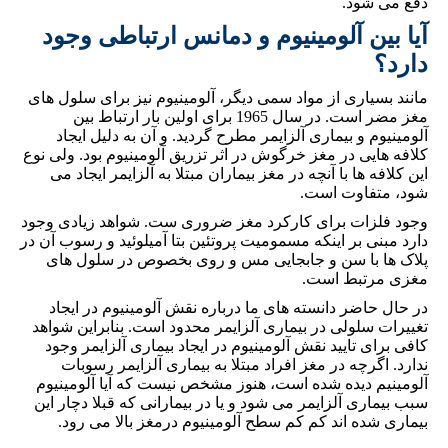
دفع می شود.
آیا بین آلومینیوم و دمانس ارتباطی وجود
دارد؟
مانند بسیاری از مواد سمی دیگر، آلومینیوم نیز برای سلول های
مغز مضر است. در سال 1965 برای اولین بار ارتباط بین
آلومینیوم و بیماری آلزایمر مطرح گردید. و آن به دلیل ایجاد
کلافه هایی در مغز خرگوش در اثر تزریق آلومینیوم بود. ولی نوع
این کلافه ها با آنچه در مغز بیماران مبتلا به آلزایمر ایجاد می
شود، متفاوت است.
وجود فلزات برای کارکرد مغز ضروری ست. شواهد زیادی وجود
دارد مبنی بر اینکه مسمومیت پروتئین بتا آمیلوئید و رسوب آن در
پلاک ها با سن و جابجایی مس و روی بخصوص در سلول های
مغزی مرتبط است.
در حال حاضر دانسته های ما درباره نقش آلومینیوم در ایجاد
تغییرات سلولی در بیماری آلزایمر محدود است. بنابراین شواهد
کافی برای تایید نقش آلومینیوم در ایجاد بیماری آلزایمر وجود
ندارد. اگرچه در مغز افراد مبتلا به بیماری آلزایمر رسوبات
آلومینیم دیده شده است، هنوز مشخص نیست که آیا آلومینیوم
سبب بیماری آلزایمر می شود و یا در بیمارانی که قبلا دچار این
بیماری شده اند کم کم سطح آلومینیوم درمغز بالا می رود.