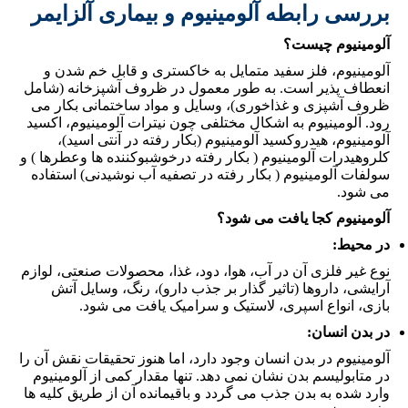
بررسی رابطه آلومینیوم و بیماری آلزایمر
آلومینیوم چیست؟
آلومینیوم، فلز سفید متمایل به خاکستری و قابل خم شدن و
انعطاف پذیر است. به طور معمول در ظروف آشپزخانه (شامل
ظروف آشپزی و غذاخوری)، وسايل و مواد ساختمانی بکار می
رود. آلومینیوم به اشکال مختلفی چون نیترات آلومینیوم، اکسید
آلومینیوم، هیدروکسید آلومینیوم (بکار رفته در آنتی اسید)،
کلروهیدرات آلومینیوم ( بکار رفته درخوشبوکننده ها وعطرها ) و
سولفات آلومینیوم ( بکار رفته در تصفیه آب نوشیدنی) استفاده
می شود.
آلومینیوم کجا یافت می شود؟
در محیط:
نوع غیر فلزی آن در آب، هوا، دود، غذا، محصولات صنعتی، لوازم
آرایشی، داروها (تاثیر گذار بر جذب دارو)، رنگ، وسایل آتش
بازی، انواع اسپری، لاستیک و سرامیک یافت می شود.
در بدن انسان:
آلومینیوم در بدن انسان وجود دارد، اما هنوز تحقیقات نقش آن را
در متابولیسم بدن نشان نمی دهد. تنها مقدار کمی از آلومینیوم
وارد شده به بدن جذب می گردد و باقیمانده آن از طریق کلیه ها