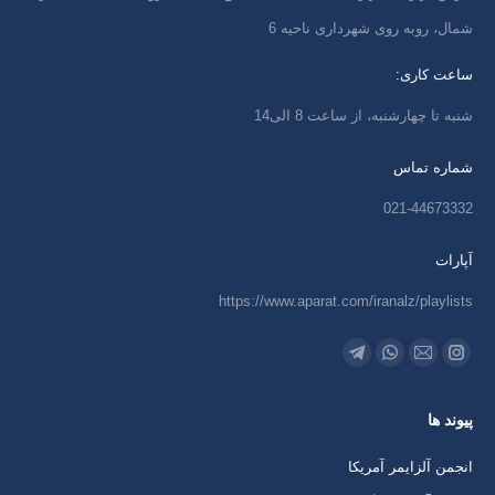
شمال، روبه روی شهرداری ناحیه 6
ساعت کاری:
شنبه تا چهارشنبه، از ساعت 8 الی14
شماره تماس
021-44673332
آپارات
https://www.aparat.com/iranalz/playlists
ما را دنبال کنید در:
اینستاگرام
ایمیل
واتساپ
تلگرام
باز
باز
باز
باز
پیوند ها
کردن
کردن
کردن
کردن
برگه
برگه
برگه
برگه
انجمن آلزایمر آمریکا
در
در
در
در