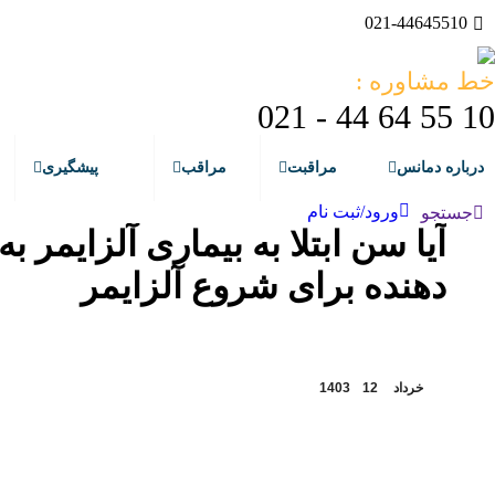
021-44645510
خط مشاوره :
10 55 64 44 - 021
درباره دمانس
مراقبت
مراقب
پیشگیری
ورود/ثبت نام
جستجو:
جستجو
دهنده برای شروع آلزایمر
خرداد
12
1403