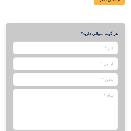
هر گونه سوالی دارید؟
نام *
ایمیل *
تلفن *
پیام *