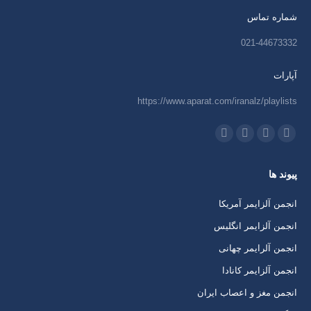
شماره تماس
021-44673332
آپارات
https://www.aparat.com/iranalz/playlists
ما را دنبال کنید در:
اینستاگرام
ایمیل
واتساپ
تلگرام
باز
باز
باز
باز
پیوند ها
کردن
کردن
کردن
کردن
برگه
برگه
برگه
برگه
انجمن آلزایمر آمریکا
در
در
در
در
انجمن آلزایمر انگلیس
پنجره
پنجره
پنجره
پنجره
انجمن آلرایمر چهانی
جدید
جدید
جدید
جدید
انجمن آلزایمر کانادا
انجمن مغز و اعصاب ایران