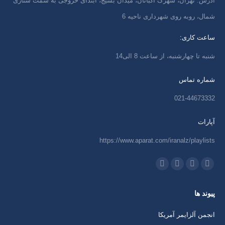
آدرس: تهران، شهرک اکباتان، میدان بسیج، ابتدای خروجی به سمت ستاری
شمال، روبه روی شهرداری ناحیه 6
ساعت کاری:
شنبه تا چهارشنبه، از ساعت 8 الی14
شماره تماس
021-44673332
آپارات
https://www.aparat.com/iranalz/playlists
ما را دنبال کنید در:
اینستاگرام
ایمیل
واتساپ
تلگرام
باز
باز
باز
باز
پیوند ها
کردن
کردن
کردن
کردن
برگه
برگه
برگه
برگه
انجمن آلزایمر آمریکا
در
در
در
در