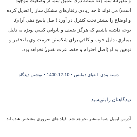
و مدبرانه شما (كه نشانه درك عميق شما از وضعيت موجود
است) مي تواند تا حد زيادي رفتارهاي مشكل ساز را تعديل كرده
و اوضاع را بيشتر تحت كنترل در آورد (اصل پاسخ دهي آرام).
توجه داشته باشيم كه هرگز ضعف و ناتواني كسي بويژه به دليل
بيماري، دليل خوب و كافي براي شكستن حرمت وي يا تحقير و
توهين به او (اصل احترام و حفظ عزت نفس) نخواهد بود.
دسته بندی:
الفبای دمانس
1400-12-10
نوشتن دیدگاه
دیدگاهتان را بنویسید
آدرس ایمیل شما منتشر نخواهد شد. فیلد های ضروری مشخص شده اند
*