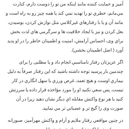
آميز و حمايت كننده مانند اينكه من تو را دوست دارم، كنارت
مي‌مانم، خطري تو را تهديد نمي كند يا همه چيز رو به راه است و
مانند آن و يا با رفتارهاي غيركلامي مثل نوازش كردن، بوسيدن،
بغل كردن و نيز با ايجاد خلاقيت ها و سرگرمي هاي لذت بخش
براي وی، احساس آرامش، امنيت و اطمينان خاطر را در او پديد
آورد ( اصل اطمينان بخشي).
اگر عزيزتان رفتار نامناسبي انجام داد و یا مطلبی را برای
چندمین بار پرسید توجه داشته باشيد كه اين رفتار صرفاً به دليل
بيماري اوست و هيچ تعمد، غرض ورزي يا سهل انگاري در كار
نيست. پس سعي نكنيد او را مورد مؤاخذه قرار داده يا سرزنش
كنيد يا هر نوع واكنش مقابله اي ديگر نشان دهيد زيرا در آن
صورت وی را گيج تر و عصباني تر مي نمایید.
در چنين مواقعي رفتار ملايم و آرام و واكنش مهرآميز، صبورانه