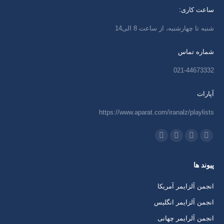
ساعت کاری:
شنبه تا چهارشنبه، از ساعت 8 الی14
شماره تماس
021-44673332
آپارات
https://www.aparat.com/iranalz/playlists
ما را دنبال کنید در:
اینستاگرام
ایمیل
واتساپ
تلگرام
باز
باز
باز
باز
پیوند ها
کردن
کردن
کردن
کردن
برگه
برگه
برگه
برگه
انجمن آلزایمر آمریکا
در
در
در
در
انجمن آلزایمر انگلیس
پنجره
پنجره
پنجره
پنجره
انجمن آلرایمر چهانی
جدید
جدید
جدید
جدید