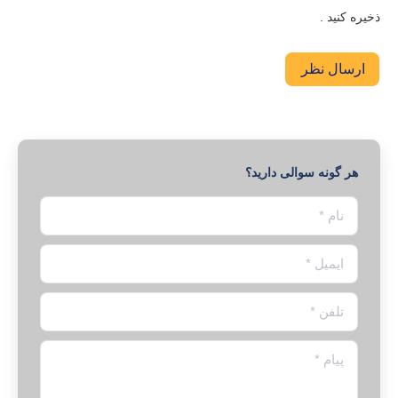
ذخیره کنید .
ارسال نظر
هر گونه سوالی دارید؟
نام *
ایمیل *
تلفن *
پیام *