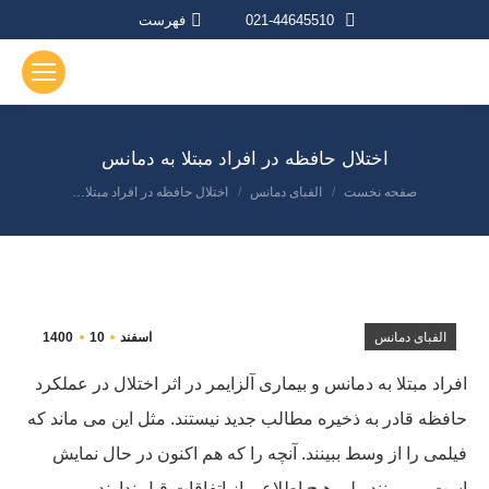
021-44645510
فهرست
اختلال حافظه در افراد مبتلا به دمانس
صفحه نخست
الفبای دمانس
اختلال حافظه در افراد مبتلا…
مکان شما:
الفبای دمانس
اسفند
10
1400
افراد مبتلا به دمانس و بیماری آلزایمر در اثر اختلال در عملکرد
حافظه قادر به ذخیره مطالب جدید نیستند. مثل این می ماند که
فیلمی را از وسط ببینند. آنچه را که هم اکنون در حال نمایش
است می بینند ولی هیج اطلاعی از اتفاقات قبل ندارند.