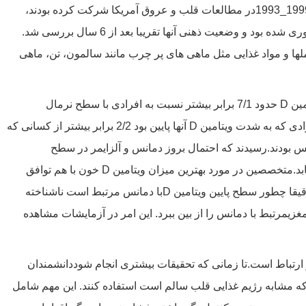
محققان وضعیت ذهنی مردان و زنانی را که بین سال های 1999_1993در مطالعات قلب و عروق آمریکا شرکت کرده بودند،
بررسی نمودند. نمونه خونی این افراد در آغاز مطالعه جمع آوری شده بود و وضعیت ذهنی آنها تقریبا بعد از 6 سال بررسی شد.
ا و مواد غذایی مثل ماهی های پر چرب مانند سالمون، تن، ماهی
مین
D
حدود 7/1 برابر بیشتر نسبت به افرادی با سطح نرمال
ادی که به شدت ویتامین
D
آنها پایین بود 2/2 برابر بیشتر از کسانی که
س بودند.رسیدند که احتمال بروز دمانس و آلزایمر در سطح
D
خون با هم توافق
دقیقا چطور سطح پایین ویتامین
D
با دمانس مرتبط است ناشناخته
یمرتبط با دمانس را از بین ببرد. این امر در آزمایشات مشاهده
ارتباط است.تا زمانی که تحقیقات بیشتری انجام شوددانشمندان
 که مشابه رژیم غذایی قلب سالم است استفاده کنند. این مهم شامل