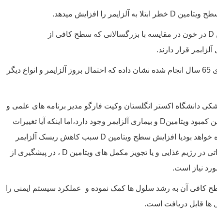
D
خطر ابتلا به آلزایمر را افزایش میدهد.
D
در خون در مقایسه با بزرگسالانی که سطح کافی از
آلزایمر قرار دارند.
تحقیقاتی که بر مبنای مطالعه بر بیش از 1600 فرد بالغ بالای 65 سال انجام شده نشان داده که احتمال بروز آلزایمر و انواع دیگر
زشکی دانشگاه اکستر انگلستان وکیت فارگو مدیر برنامه های علمی و
ن کمبود ویتامین
D
و بیماری آلزایمر وجود دارد،اما اینکه آیا تغییرات
 خواهد بودیا افزایش سطح ویتامین
D
سبب کاهش ریسک آلزایمر
 در رژیم غذایی و یا تجویز مکمل های ویتامین
D
، در پیشگیری از
ورد نیاز است.
کافی آن به رشد سلول ها کمک نموده و عملکرد سیستم ایمنی را
 ها قابل دریافت است.