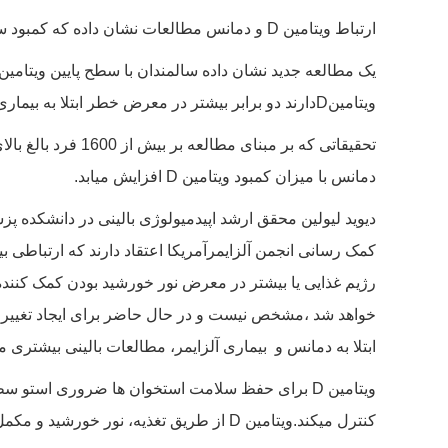
ارتباط ویتامین D و دمانس مطالعات نشان داده که کمبود سطح ویتامین
یک مطالعه جدید نشان داده سالمندان با سطح پایین ویتامین
ویتامین
D
دارند دو برابر بیشتر در معرض خطر ابتلا به بیماری 
دمانس با میزان کمبود ویتامین
D
افزایش میابد.
دیوید لیولین محقق ارشد اپیدمیولوژی بالینی در دانشکده پ
کمک رسانی انجمن آلزایمرآمریکا اعتقاد دارند که ارتباطی بی
رژیم غذایی یا بیشتر در معرض نور خورشید بودن کمک کننده
خواهد شد ،مشخص نیست و در حال حاضر برای ایجاد تغییراتی
ابتلا به دمانس و بیماری آلزایمر، مطالعات بالینی بیشتری م
ویتامین
D
برای حفظ سلامت استخوان ها ضروری استو سطح 
کنترل میکند.ویتامین
D
از طریق تغذیه، نور خورشید و مکمل