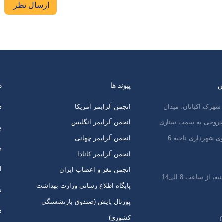
ارسال نظر
س
پیوند ها
د
شهرک اکباتان، میدان
انجمن آلزایمر آمریکا
د
 خروجی به سمت ستاری
انجمن آلزایمر انگلیس
پ
ی شهرداری ناحیه 6
انجمن آلرایمر چهانی
م
انجمن آلزایمر کانادا
ا
انجمن مغز و اعصاب ایران
 از ساعت 8 الی14
پایگاه اطلاع رسانی وزارت بهداشت
س
پورتال پایش (صندوق بازنشستگی
د
کشوری)