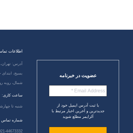
اطلاعات تما
آدرس: تهران، 
بسیج، ابتدای
عضویت در خبرنامه
شمال، روبه رو
ساعت کاری:
با ثبت آدرس ایمیل خود از
شنبه تا چهارشنبه،
جدیدترین و آخرین اخبار مرتبط با
آلزایمر مطلع شوید
شماره تماس
021-44673332