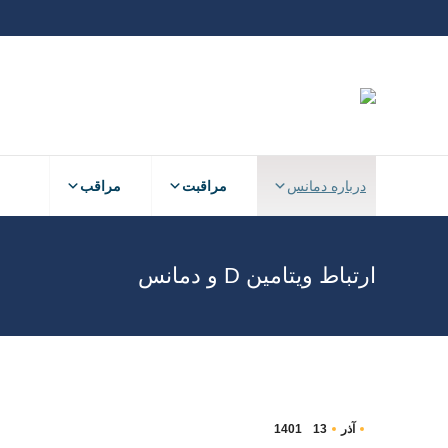
درباره دمانس
مراقبت
مراقب
ارتباط ویتامین D و دمانس
آذر
13
1401