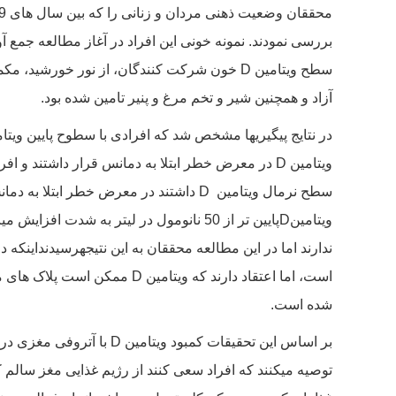
سطح ویتامین
D
خون شرکت کنندگان، از نور خورشید، مکمله
آزاد و همچنین شیر و تخم مرغ و پنیر تامین شده بود.
در نتایج پیگیریها مشخص شد که افرادی با سطوح پایین ویتا
ویتامین
D
در معرض خطر ابتلا به دمانس قرار داشتند و افر
سطح نرمال ویتامین
D
داشتند در معرض خطر ابتلا به دمان
ویتامین
D
پایین تر از 50 نانومول در لیتر به شدت افزایش میابد.متخصصین در مورد بهترین میزان ویتامین
ندارند اما در این مطالعه محققان به این نتیجهرسیدنداینکه 
است، اما اعتقاد دارند که ویتامین
D
ممکن است پلاک های مغز
شده است.
بر اساس این تحقیقات کمبود ویتامین
D
با آتروفی مغزی در 
توصیه میکنند که افراد سعی کنند از رژیم غذایی مغز سالم