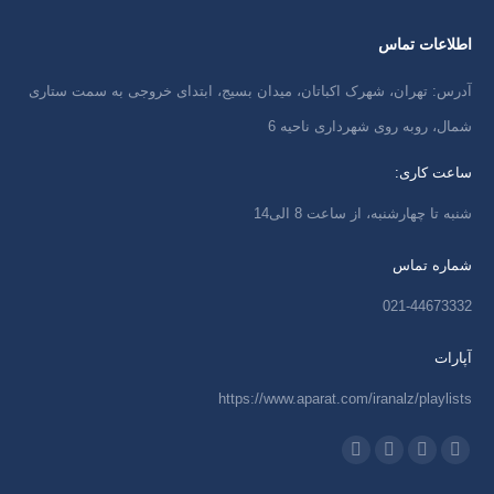
اطلاعات تماس
آدرس: تهران، شهرک اکباتان، میدان بسیج، ابتدای خروجی به سمت ستاری
شمال، روبه روی شهرداری ناحیه 6
ساعت کاری:
شنبه تا چهارشنبه، از ساعت 8 الی14
شماره تماس
021-44673332
آپارات
https://www.aparat.com/iranalz/playlists
ما را دنبال کنید در:
اینستاگرام
ایمیل
واتساپ
تلگرام
باز
باز
باز
باز