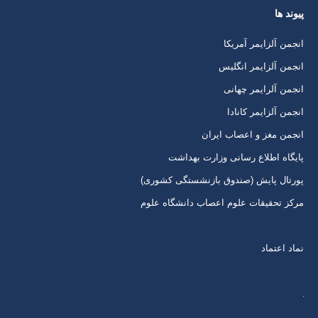
پیوند ها
کردن
کردن
کردن
کردن
برگه
برگه
برگه
برگه
انجمن آلزایمر آمریکا
در
در
در
در
انجمن آلزایمر انگلیس
پنجره
پنجره
پنجره
پنجره
انجمن آلرایمر چهانی
جدید
جدید
جدید
جدید
انجمن آلزایمر کانادا
انجمن مغز و اعصاب ایران
پایگاه اطلاع رسانی وزارت بهداشت
پورتال پایش (صندوق بازنشستگی کشوری)
مرکز تحقیقات علوم اعصاب دانشگاه علوم
نماد اعتماد