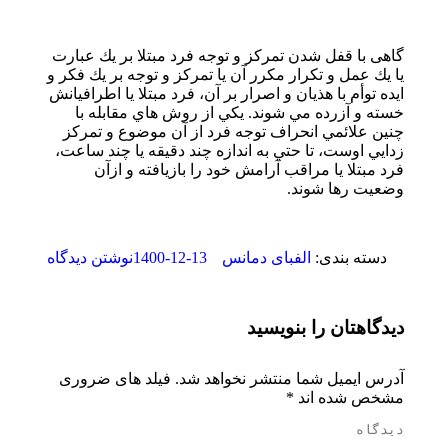
گاهی با قفل شدن تمركز و توجه فرد مبتلا بر يك عبارت
يا يك عمل و تكرار مكرر آن يا تمركز و توجه بر يك فكر و
ايده توأم با هذيان و اصرار بر آن، فرد مبتلا يا اطرافيانش
خسته و آزرده مي شوند. يكي از روش هاي مقابله با
چنين علائمي انحراف توجه فرد از آن موضوع و تمركز
زدايي اوست، تا حتي به اندازه چند دقيقه يا چند ساعت،
فرد مبتلا يا مراقب آرامش خود را بازيافته و ازآن
وضعيت رها شوند.
1400-12-13
دسته بندی:
الفبای دمانس
نوشتن دیدگاه
دیدگاهتان را بنویسید
آدرس ایمیل شما منتشر نخواهد شد. فیلد های ضروری
مشخص شده اند
*
دیدگاه