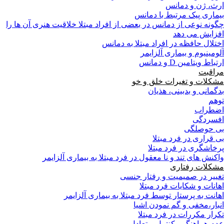
ارث، ژن و دمانس
بیماری پیک مرتبط با دمانس
چگونه نوعی از دمانس در بعضی از افراد مبتلا خلاقیت هنری آن ها را
افزایش می دهد
اختلال حافظه در افراد مبتلا به دمانس
آلومینیوم و بیماری آلزایمر
ارتباط ویتامین D و دمانس
مراقبت
مشکلات و تغیرات خلق و خو
بدگمانی و بدبینی، هذیان
توهم
اضطراب
افسردگی
بی حوصلگی
بی قراری در فرد مبتلا
پرخاشگری در فرد مبتلا
واکنش های تند و نا معقول در فرد مبتلا به بیماری آلزایمر
مشکلات رفتاری
تغییر در صمیمیت و رفتار جنسی
اهانات و شکایات فرد مبتلا
اهانت به پرستار توسط فرد مبتلا به بیماری آلزایمر
انبار،مخفی و گم نمودن اشیا
تکرار مکررات در فرد مبتلا
عدم هماهنگي، كنترل و تعادل