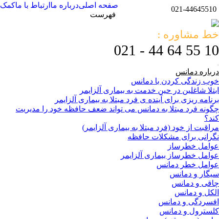
صفحه اصلی
درباره ما
ارتباط با ما
کمک
021-44645510
فهرست
خط مشاوره :
10 55 64 44 - 021
درباره دمانس
خوب زندگی کردن با دمانس
ابتلا شاغلین در حین خدمت به بیماری آلزایمر
برنامه ریزی برای آینده ی فرد مبتلا به بیماری آلزایمر
چگونه فرد مبتلا به دمانس می تواند ضعف حافظه خود را مدیریت
کند؟
مراقبت از خود (فرد مبتلا به بیماری آلزایمر)
نگرانی برای مشکلات حافظه
عوامل خطرساز
عوامل خطرساز بیماری آلزایمر
عوامل خطر دمانس
سیگار و دمانس
چاقی و دمانس
الکل و دمانس
افسردگی و دمانس
کلسترول و دمانس