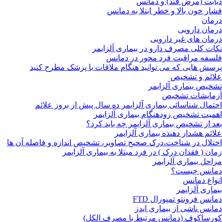
دیابت (مرض قند) و دمانس
فشار خون بالا و خطر ابتلا به دمانس
درمان
درمان دارویی
درمان های غیر دارویی
نکات کلی مصرف دارو در بیماری آلزایمر
فلسفه مراقبت فرد محور در دمانس
پرسش هایی که می توانید هنگام ملاقات با پزشک مطرح کنید
علائم و تشخیص
تشخیص بیماری آلزایمر
آزمایشات تشخیص
احتمال شناسائی بیماری آلزایمر ده سال پیش از بروز علائم
اهمیت تشخیص زودهنگام بیماری آلزایمر
بعد از تشخیص بیماری آلزایمر چه باید کرد؟
علائم هشدار دهنده بیماری آلزایمر
اختلال در شناخت،درک صحیح تصاویر، تشخیص اندازه و فاصله آن ها
زمان ( فقدان درک ) در فرد مبتلا به بیماری آلزایمر
مراحل بیماری آلزایمر
دمانس چیست؟
انواع دمانس
بیماری آلزایمر
دمانس فرونتو تمپورال FTD
دمانس ناشی از بیماری ایدز
کورساکوف (دمانس مرتبط با مصرف الکل)