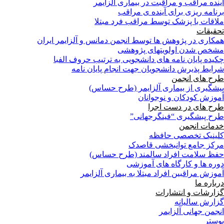
آینده مراقب و مراقبت در بیماری آلزایمر
برنامه ریزی برای آینده ی مراقب
ملاقات با پزشک توسط مراقب فرد مبتلا
تحقیقات
همکاری در پژوهش ها توسط انجمن دمانس و آلزایمر ایران
مشخص شدن اولویتهای پژوهشی
چکیده پایان نامه های دانشجویی به ترتیب حروف الفبا
شرایط پذیرش دانشجویان جهت انجام پایان نامه
طرح های انجمن
پیشگیری از بیماری آلزایمر (طرح حساس)
آموزش کودکان و نوجوانان
طرح های در دست اجرا
طرح پبشگیری “فینگرجهانی”
خدمات انجمن
کلینیک تخصصی حافظه
مرکز جامع توانبخشی قاصدک
حفظ سلامت افراد سالمند (طرح حساس)
دوره ها و کارگاه های آموزشی
آموزش مراقبین افراد مبتلا به بیماری آلزایمر
درباره ما
گزارشات و انتشارات
گزارش سالیانه
انجمن جهانی آلزایمر
پوستر