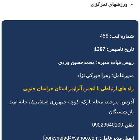
ورزشهای تمرکزی
شماره ثبت:
458
تاریخ تاسیس: 1397
رییس هیات مدیره: محمدحسین وردی
مدیرعامل: زهرا فورکی نژاد
راه های ارتباطی با انجمن آلزایمر استان خراسان جنوبی
آدرس:
بیرجند، محله پارک، کوچه جمهوری اسلامی2، خانه امید
بازنشستگان
تلفن:
09029640100
ایمیل مدیرعامل:
foorkynejad@yahoo.com