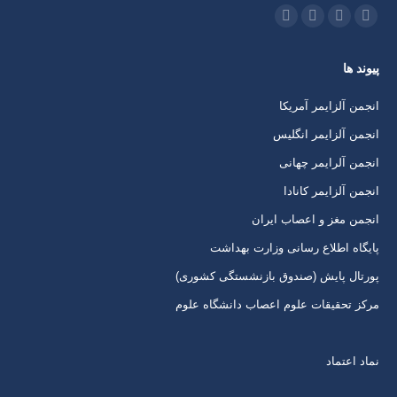
ما را دنبال کنید در:
اینستاگرام
ایمیل
واتساپ
تلگرام
باز
باز
باز
باز
پیوند ها
کردن
کردن
کردن
کردن
برگه
برگه
برگه
برگه
انجمن آلزایمر آمریکا
در
در
در
در
انجمن آلزایمر انگلیس
پنجره
پنجره
پنجره
پنجره
انجمن آلرایمر چهانی
جدید
جدید
جدید
جدید
انجمن آلزایمر کانادا
انجمن مغز و اعصاب ایران
پایگاه اطلاع رسانی وزارت بهداشت
پورتال پایش (صندوق بازنشستگی کشوری)
مرکز تحقیقات علوم اعصاب دانشگاه علوم
نماد اعتماد