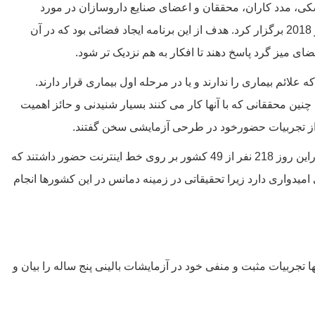
، مدد کاران، محققان و اعضای صنایع داروسازان در مورد
تحقیقات دمانس و ورود به آزمایش های بالینی در 21 نوامبر 2018 برگزار کرد. هدف از این برنامه ایجاد فضائی بود که در آن
ای میز گرد پاسخ دهند تا افکار به هم نزدیک تر شود.
ائم بیماری را ندارند و یا در مرحله اول بیماری قرار دارند.
نین محققانی که با آنها کار می کنند بسیار شنیدنی و حائز اهمیت
 و از تجربیات حضورخود در طرحی آزمایشی سخن گفتند.
پانصد تفر از سراسر جهان برای این برنامه ثبت نام کردند. دراین روز 218 نفر از 49 کشور بر روی خط اینترنت حضور داشتند که
امیدواری دارد زیرا تحقیقاتی در زمینه دمانس در این کشورها انجام
نها تجربیات مثبت و منفی خود در آزمایشات بالینی پنج ساله را بیان و