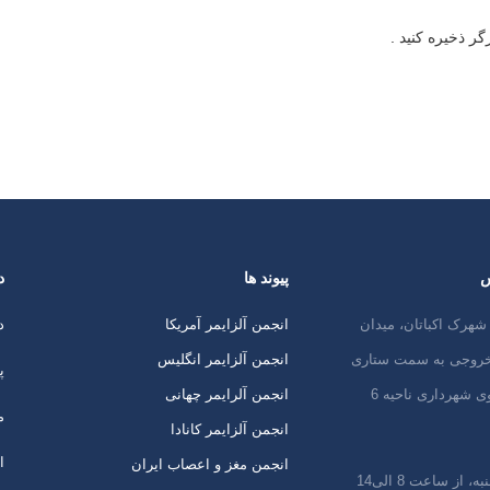
ر ذخیره کنید .
س
پیوند ها
د
شهرک اکباتان، میدان
انجمن آلزایمر آمریکا
د
 خروجی به سمت ستاری
انجمن آلزایمر انگلیس
پ
ی شهرداری ناحیه 6
انجمن آلرایمر چهانی
م
انجمن آلزایمر کانادا
ا
انجمن مغز و اعصاب ایران
 از ساعت 8 الی14