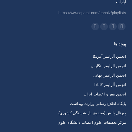
آپارات
https://www.aparat.com/iranalz/playlists
ما را دنبال کنید در:
اینستاگرام
ایمیل
واتساپ
تلگرام
باز
باز
باز
باز
پیوند ها
کردن
کردن
کردن
کردن
برگه
برگه
برگه
برگه
انجمن آلزایمر آمریکا
در
در
در
در
انجمن آلزایمر انگلیس
پنجره
پنجره
پنجره
پنجره
انجمن آلرایمر چهانی
جدید
جدید
جدید
جدید
انجمن آلزایمر کانادا
انجمن مغز و اعصاب ایران
پایگاه اطلاع رسانی وزارت بهداشت
پورتال پایش (صندوق بازنشستگی کشوری)
مرکز تحقیقات علوم اعصاب دانشگاه علوم