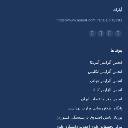
آپارات
https://www.aparat.com/iranalz/playlists
ما را دنبال کنید در:
اینستاگرام
ایمیل
واتساپ
تلگرام
باز
باز
باز
باز
پیوند ها
کردن
کردن
کردن
کردن
برگه
برگه
برگه
برگه
انجمن آلزایمر آمریکا
در
در
در
در
انجمن آلزایمر انگلیس
پنجره
پنجره
پنجره
پنجره
انجمن آلرایمر چهانی
جدید
جدید
جدید
جدید
انجمن آلزایمر کانادا
انجمن مغز و اعصاب ایران
پایگاه اطلاع رسانی وزارت بهداشت
پورتال پایش (صندوق بازنشستگی کشوری)
مرکز تحقیقات علوم اعصاب دانشگاه علوم