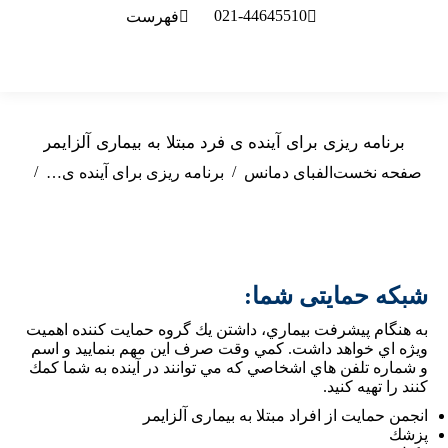
021-44645510
فهرست
برنامه ریزی برای آینده ی فرد مبتلا به بیماری آلزایمر
مکان شما:
صفحه نخست
الفبای دمانس
برنامه ریزی برای آینده ی…
شبکه حمایتی شما:
به هنگام پيشرفت بيماري،‌ داشتن يك گروه حمايت كننده اهميت
ويژه اي خواهد داشت. كمي وقت صرف اين مهم بنماييد و اسم
و شماره تلفن هاي اشخاصي كه مي توانند در آينده به شما كمك
كنند را تهيه كنيد.
 بیماری آلزایمر
انجمن حمايت از افراد مبتلا به بیماری آلزايمر
پزشك