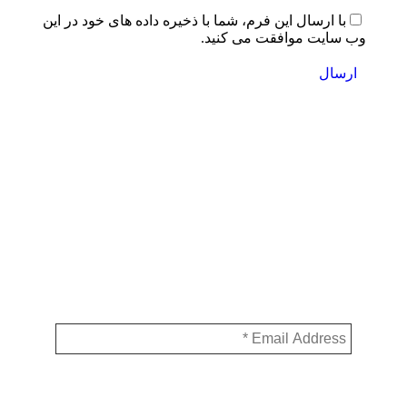
با ارسال این فرم، شما با ذخیره داده های خود در این
وب سایت موافقت می کنید.
ارسال
عضویت در خبرنامه
با ثبت آدرس ایمیل خود از جدیدترین و آخرین اخبار مرتبط
با آلزایمر مطلع شوید