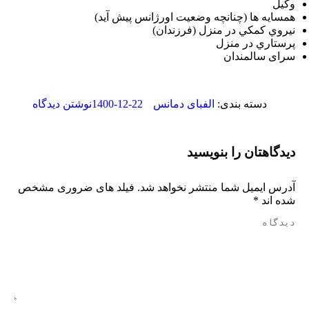
 مبتلا به بیماری آلزایمر
وكيل
همسايه ها (چنانچه وضعيت اورژانس پيش آيد)
می تواند ضعف حافظه خود را
نيروي كمكي در منزل (فرزندان)
پرستاري در منزل
سرای سالمندان
بیماری آلزایمر)
1400-12-22
دسته بندی:
الفبای دمانس
نوشتن دیدگاه
دیدگاهتان را بنویسید
آدرس ایمیل شما منتشر نخواهد شد. فیلد های ضروری مشخص
شده اند
*
دیدگاه