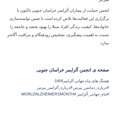
انجمن حمایت از بیماران آلزایمر خراسان جنوبی تاکنون با
برگزاری این فعالیت‌ها تلاش کرده است تا ضمن توانمندسازی
خانواده‌ها، کیفیت زندگی افراد مبتلا را بهبود بخشد و جامعه را
نسبت به اهمیت پیشگیری، تشخیص زودهنگام و مراقبت آگاه‌تر
سازد.
صفحه ی انجمن آلزایمر خراسان جنوبی
هشتگ های ماه جهانی آلزایمر1404:
#درباره_دمانس_بپرس #درباره_آلزایمر_بپرس
#ماه_جهانی_آلزایمر #WORLDALZHEIMERSMONTH