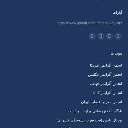
آپارات
https://www.aparat.com/iranalz/playlists
ما را دنبال کنید در:
اینستاگرام
ایمیل
واتساپ
تلگرام
باز
باز
باز
باز
پیوند ها
کردن
کردن
کردن
کردن
برگه
برگه
برگه
برگه
انجمن آلزایمر آمریکا
در
در
در
در
انجمن آلزایمر انگلیس
پنجره
پنجره
پنجره
پنجره
انجمن آلرایمر چهانی
جدید
جدید
جدید
جدید
انجمن آلزایمر کانادا
انجمن مغز و اعصاب ایران
پایگاه اطلاع رسانی وزارت بهداشت
پورتال پایش (صندوق بازنشستگی کشوری)