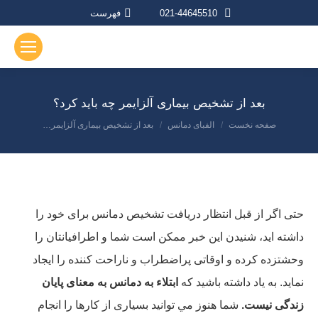
021-44645510
فهرست
بعد از تشخیص بیماری آلزایمر چه باید کرد؟
صفحه نخست
الفبای دمانس
بعد از تشخیص بیماری آلزایمر…
مکان شما:
حتی اگر از قبل انتظار دریافت تشخيص دمانس برای خود را
داشته اید، شنیدن این خبر ممکن است شما و اطرافیانتان را
وحشتزده کرده و اوقاتی پراضطراب و ناراحت کننده را ایجاد
نماید. به یاد داشته باشید که
ابتلاء به دمانس به معنای پایان
زندگی نیست.
شما هنوز مي توانيد بسیاری از كارها را انجام