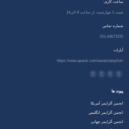
ساعت کاری:
شنبه تا چهارشنبه، از ساعت 8 الی14
شماره تماس
021-44673332
آپارات
https://www.aparat.com/iranalz/playlists
ما را دنبال کنید در:
اینستاگرام
ایمیل
واتساپ
تلگرام
باز
باز
باز
باز
پیوند ها
کردن
کردن
کردن
کردن
برگه
برگه
برگه
برگه
انجمن آلزایمر آمریکا
در
در
در
در
انجمن آلزایمر انگلیس
پنجره
پنجره
پنجره
پنجره
انجمن آلرایمر چهانی
جدید
جدید
جدید
جدید