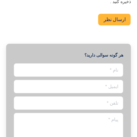
ذخیره کنید .
ارسال نظر
هر گونه سوالی دارید؟
نام *
ایمیل *
تلفن *
پیام *