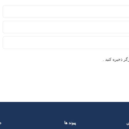
ر ذخیره کنید .
س
پیوند ها
د