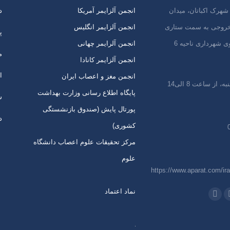
شهرک اکباتان، میدان
انجمن آلزایمر آمریکا
د
 خروجی به سمت ستاری
انجمن آلزایمر انگلیس
پ
ی شهرداری ناحیه 6
انجمن آلرایمر چهانی
م
انجمن آلزایمر کانادا
ا
انجمن مغز و اعصاب ایران
 از ساعت 8 الی14
پایگاه اطلاع رسانی وزارت بهداشت
س
پورتال پایش (صندوق بازنشستگی
د
کشوری)
مرکز تحقیقات علوم اعصاب دانشگاه
علوم
https://www.aparat.com/ira
نماد اعتماد
 در:
اتساپ
تلگرام
از
باز
ردن
کردن