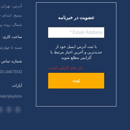
آدرس: تهران، 
بسیج، ابتدای
عضویت در خبرنامه
شمال، روبه رو
ساعت کاری:
با ثبت آدرس ایمیل خود از
شنبه تا چهارشنبه،
جدیدترین و آخرین اخبار مرتبط با
آلزایمر مطلع شوید
شماره تماس
این فیلد الزامی است.
021-44673332
آپارات
nalz/playlists
ما را دنبال کنید
اینستاگرام
ایمیل
و
باز
باز
ب
کردن
کردن
ک