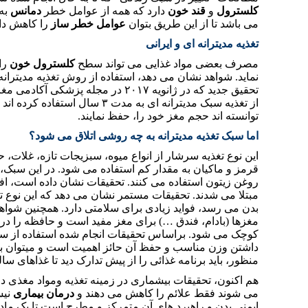
کلسترول
و
قند خون
دارد که همه از عوامل خطر
دمانس
به 
می باشد تا از این طریق بتوان
عوامل خطر ساز
را کاهش داد
تغذیه مدیترانه ای و ایرانی
مصرف بعضی مواد غذایی می تواند سطح
کلسترول خون
را
نماید. شواهد نشان می دهد، استفاده از روش تغذیه مدیترانه
تحقیق جدید که در ژانویه ۲۰۱۷ در م
از تغذیه سبک مدیترانه ای به مدت 
توانسته اند حجم مغز خود را، حفظ نمایند.
اما سبک تغذیه مدیترانه به چه روشی اتلاق می شود؟
این نوع تغذیه سرشار از انواع میوه، سبزیجات تازه، غلات،
قرمز و ماکیان به مقدار کم استفاده می شود. در این سبک
روغن زیتون استفاده می کنند. تحقیقات نشان داده است، افر
مبتلا می شدند. تحقیقات مستمر نشان می دهد که این نوع تغذ
بدن می رسد، فواید زیادی برای سلامتی دارد. همچنین شواه
کوچک می شود. براساس تحقیقات انجام شده استفاده از سبک تغذ
داشتن وزن مناسب و حفظ آن حائز اهمیت است و میتوان با ا
منظور، باید برنامه غذائی را از پیش تدارک دید تا غذاهای 
هم اکنون، تحقیقات بیشماری در زمینه تغذیه ومواد مغذی د
می شوند فقط علائم را کاهش می دهند و
درمان بیماری
نیس
ایمنی بدن و راهبرد های آن متمرکز و مطرح است تا یک ماده