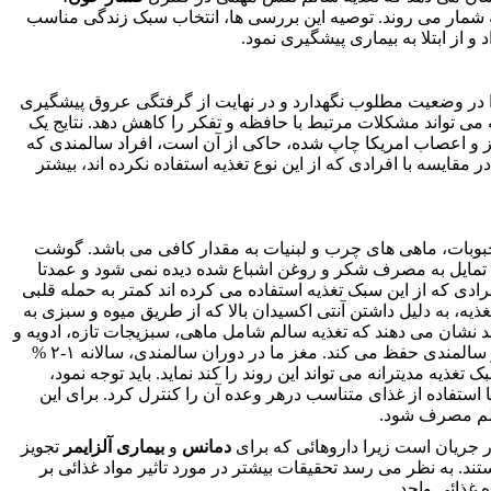
شمار می روند. توصیه این بررسی ها، انتخاب سبک زندگی مناسب
 و از ابتلا به بیماری پیشگیری نمود.
 در وضعیت مطلوب نگهدارد و در نهایت از گرفتگی عروق پیشگیری
 می تواند مشکلات مرتبط با حافظه و تفکر را کاهش دهد. نتایج یک
جله پزشکی آکادمی مغز و اعصاب امریکا چاپ شده، حاکی از آن است، افراد سالمندی که
۳ سال استفاده کرده اند در مقایسه با افرادی که از این نوع تغذیه استفاده نکرده اند، بیشتر
 حبوبات، ماهی های چرب و لبنیات به مقدار کافی می باشد. گوشت
، تمایل به مصرف شکر و روغن اشباع شده دیده نمی شود و عمدتا
ادی که از این سبک تغذیه استفاده می کرده اند کمتر به حمله قلبی
یه، به دلیل داشتن آنتی اکسیدان بالا که از طریق میوه و سبزی به
د نشان می دهند که تغذیه سالم شامل ماهی، سبزیجات تازه، ادویه و
مغزها (بادام، فندق …) برای مغز مفید است و حافظه را در سالمندی حفظ می کند. مغز ما در دوران سالمندی، سالانه ۱-۲ %
یه مدیترانه می تواند این روند را کند نماید. باید توجه نمود،
ستفاده از غذای متناسب درهر وعده آن را کنترل کرد. برای این
سالم مصرف شود.
ر جریان است زیرا داروهائی که برای
دمانس
و
بیماری آلزایمر
تجویز
تند. به نظر می رسد تحقیقات بیشتر در مورد تاثیر مواد غذائی بر
 غذائی واحد.