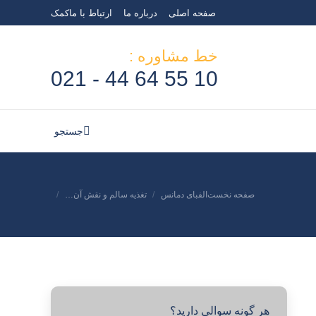
صفحه اصلی
درباره ما
ارتباط با ما
کمک
خط مشاوره :
10 55 64 44 - 021
جستجو:
جستجو
مکان شما:
صفحه نخست
الفبای دمانس
تغذیه سالم و نقش آن…
هر گونه سوالی دارید؟