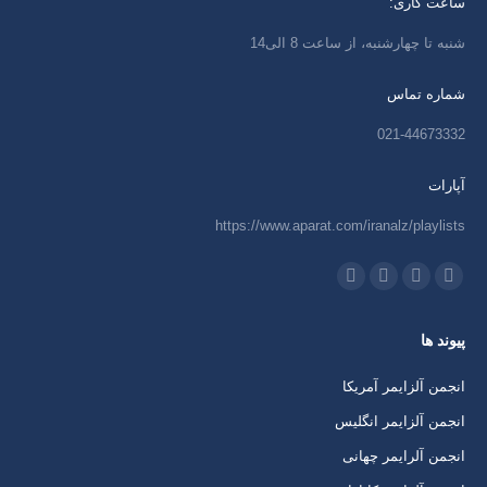
ساعت کاری:
شنبه تا چهارشنبه، از ساعت 8 الی14
شماره تماس
021-44673332
آپارات
https://www.aparat.com/iranalz/playlists
ما را دنبال کنید در:
اینستاگرام
ایمیل
واتساپ
تلگرام
باز
باز
باز
باز
پیوند ها
کردن
کردن
کردن
کردن
برگه
برگه
برگه
برگه
انجمن آلزایمر آمریکا
در
در
در
در
انجمن آلزایمر انگلیس
پنجره
پنجره
پنجره
پنجره
انجمن آلرایمر چهانی
جدید
جدید
جدید
جدید