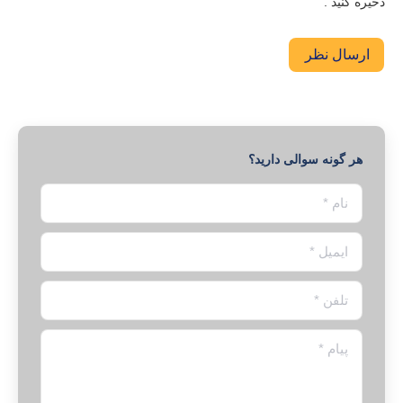
ذخیره کنید .
ارسال نظر
هر گونه سوالی دارید؟
نام *
ایمیل *
تلفن *
پیام *