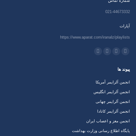
شماره تماس
021-44673332
آپارات
https://www.aparat.com/iranalz/playlists
ما را دنبال کنید در:
اینستاگرام
ایمیل
واتساپ
تلگرام
باز
باز
باز
باز
پیوند ها
کردن
کردن
کردن
کردن
برگه
برگه
برگه
برگه
انجمن آلزایمر آمریکا
در
در
در
در
انجمن آلزایمر انگلیس
پنجره
پنجره
پنجره
پنجره
انجمن آلرایمر چهانی
جدید
جدید
جدید
جدید
انجمن آلزایمر کانادا
انجمن مغز و اعصاب ایران
پایگاه اطلاع رسانی وزارت بهداشت