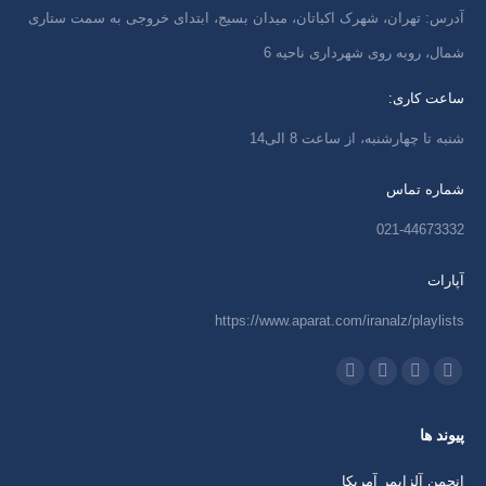
آدرس: تهران، شهرک اکباتان، میدان بسیج، ابتدای خروجی به سمت ستاری
شمال، روبه روی شهرداری ناحیه 6
ساعت کاری:
شنبه تا چهارشنبه، از ساعت 8 الی14
شماره تماس
021-44673332
آپارات
https://www.aparat.com/iranalz/playlists
ما را دنبال کنید در:
اینستاگرام
ایمیل
واتساپ
تلگرام
باز
باز
باز
باز
پیوند ها
کردن
کردن
کردن
کردن
برگه
برگه
برگه
برگه
انجمن آلزایمر آمریکا